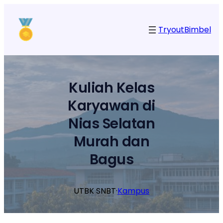
Lewati
ke
Tryout
Bimbel
konten
Kuliah Kelas
Karyawan di
Nias Selatan
Murah dan
Bagus
UTBK SNBT
·
Kampus