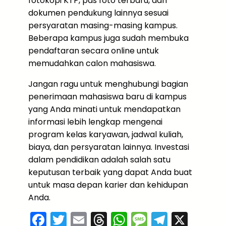
fotokopi KTP, pas foto terbaru, dan
dokumen pendukung lainnya sesuai
persyaratan masing-masing kampus.
Beberapa kampus juga sudah membuka
pendaftaran secara online untuk
memudahkan calon mahasiswa.
Jangan ragu untuk menghubungi bagian
penerimaan mahasiswa baru di kampus
yang Anda minati untuk mendapatkan
informasi lebih lengkap mengenai
program kelas karyawan, jadwal kuliah,
biaya, dan persyaratan lainnya. Investasi
dalam pendidikan adalah salah satu
keputusan terbaik yang dapat Anda buat
untuk masa depan karier dan kehidupan
Anda.
F
T
E
T
W
M
T
X