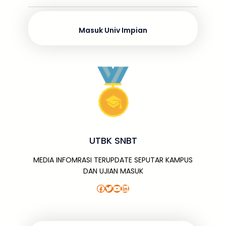
o
s
p
g
m
dI
o
p
e
n
Masuk Univ Impian
k
UTBK SNBT
MEDIA INFOMRASI TERUPDATE SEPUTAR KAMPUS
DAN UJIAN MASUK
Facebook
Twitter
YouTube
LinkedIn