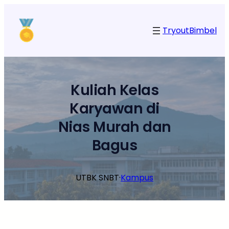
Lewati
ke
Tryout
Bimbel
konten
Kuliah Kelas
Karyawan di
Nias Murah dan
Bagus
UTBK SNBT
·
Kampus