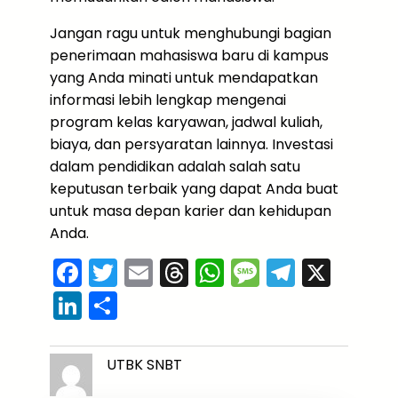
Jangan ragu untuk menghubungi bagian
penerimaan mahasiswa baru di kampus
yang Anda minati untuk mendapatkan
informasi lebih lengkap mengenai
program kelas karyawan, jadwal kuliah,
biaya, dan persyaratan lainnya. Investasi
dalam pendidikan adalah salah satu
keputusan terbaik yang dapat Anda buat
untuk masa depan karier dan kehidupan
Anda.
F
T
E
T
W
M
T
X
a
w
m
hr
h
e
el
Li
S
c
itt
ai
e
a
s
e
n
h
e
er
l
a
ts
s
gr
k
ar
UTBK SNBT
b
d
A
a
a
e
e