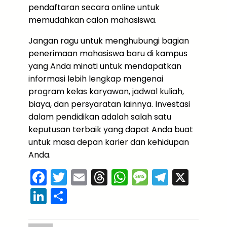
pendaftaran secara online untuk
memudahkan calon mahasiswa.
Jangan ragu untuk menghubungi bagian
penerimaan mahasiswa baru di kampus
yang Anda minati untuk mendapatkan
informasi lebih lengkap mengenai
program kelas karyawan, jadwal kuliah,
biaya, dan persyaratan lainnya. Investasi
dalam pendidikan adalah salah satu
keputusan terbaik yang dapat Anda buat
untuk masa depan karier dan kehidupan
Anda.
F
T
E
T
W
M
T
X
a
w
m
hr
h
e
el
Li
S
c
itt
ai
e
a
s
e
n
h
e
er
l
a
ts
s
gr