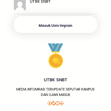
k
ar
UTBK SNBT
b
d
A
a
a
e
e
o
s
p
g
m
dI
o
p
e
n
Masuk Univ Impian
k
UTBK SNBT
MEDIA INFOMRASI TERUPDATE SEPUTAR KAMPUS
DAN UJIAN MASUK
Facebook
Twitter
YouTube
LinkedIn