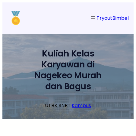
Lewati
ke
Tryout
Bimbel
konten
Kuliah Kelas
Karyawan di
Nagekeo Murah
dan Bagus
UTBK SNBT
·
Kampus