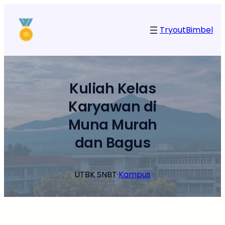
Lewati
ke
Tryout
Bimbel
konten
Kuliah Kelas
Karyawan di
Muna Murah
dan Bagus
UTBK SNBT
·
Kampus