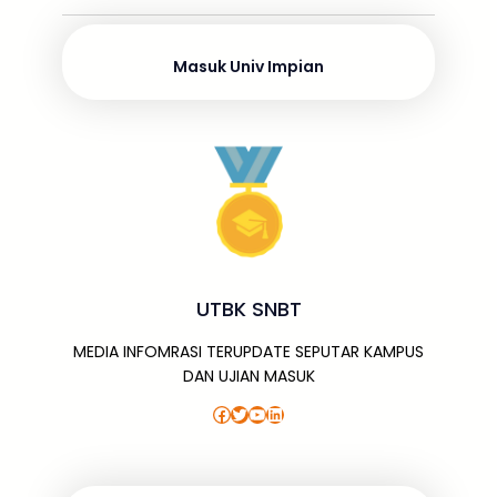
o
s
p
g
m
dI
o
p
e
n
Masuk Univ Impian
k
UTBK SNBT
MEDIA INFOMRASI TERUPDATE SEPUTAR KAMPUS
DAN UJIAN MASUK
Facebook
Twitter
YouTube
LinkedIn