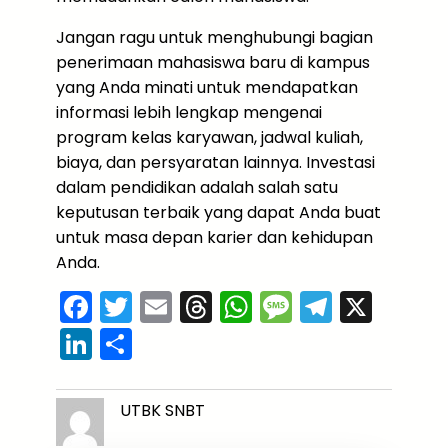
Jangan ragu untuk menghubungi bagian
penerimaan mahasiswa baru di kampus
yang Anda minati untuk mendapatkan
informasi lebih lengkap mengenai
program kelas karyawan, jadwal kuliah,
biaya, dan persyaratan lainnya. Investasi
dalam pendidikan adalah salah satu
keputusan terbaik yang dapat Anda buat
untuk masa depan karier dan kehidupan
Anda.
F
T
E
T
W
M
T
X
a
w
m
hr
h
e
el
Li
S
c
itt
ai
e
a
s
e
n
h
e
er
l
a
ts
s
gr
k
ar
UTBK SNBT
b
d
A
a
a
e
e