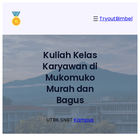
Lewati
ke
Tryout
Bimbel
konten
Kuliah Kelas
Karyawan di
Mukomuko
Murah dan
Bagus
UTBK SNBT
·
Kampus