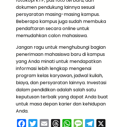
fotokopi KTP, pas foto terbaru, dan
dokumen pendukung lainnya sesuai
persyaratan masing-masing kampus.
Beberapa kampus juga sudah membuka
pendaftaran secara online untuk
memudahkan calon mahasiswa.
Jangan ragu untuk menghubungi bagian
penerimaan mahasiswa baru di kampus
yang Anda minati untuk mendapatkan
informasi lebih lengkap mengenai
program kelas karyawan, jadwal kuliah,
biaya, dan persyaratan lainnya. Investasi
dalam pendidikan adalah salah satu
keputusan terbaik yang dapat Anda buat
untuk masa depan karier dan kehidupan
Anda.
F
T
E
T
W
M
T
X