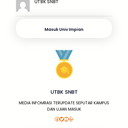
k
ar
UTBK SNBT
b
d
A
a
a
e
e
o
s
p
g
m
dI
o
p
e
n
Masuk Univ Impian
k
UTBK SNBT
MEDIA INFOMRASI TERUPDATE SEPUTAR KAMPUS
DAN UJIAN MASUK
Facebook
Twitter
YouTube
LinkedIn