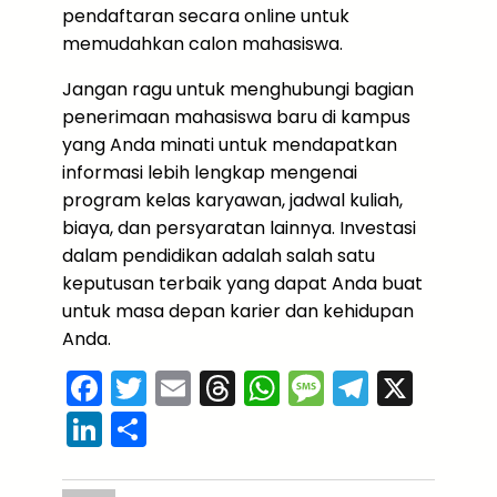
pendaftaran secara online untuk
memudahkan calon mahasiswa.
Jangan ragu untuk menghubungi bagian
penerimaan mahasiswa baru di kampus
yang Anda minati untuk mendapatkan
informasi lebih lengkap mengenai
program kelas karyawan, jadwal kuliah,
biaya, dan persyaratan lainnya. Investasi
dalam pendidikan adalah salah satu
keputusan terbaik yang dapat Anda buat
untuk masa depan karier dan kehidupan
Anda.
F
T
E
T
W
M
T
X
a
w
m
hr
h
e
el
Li
S
c
itt
ai
e
a
s
e
n
h
e
er
l
a
ts
s
gr