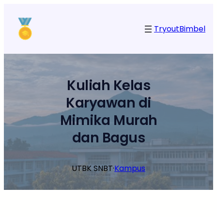
Lewati
ke
Tryout
Bimbel
konten
Kuliah Kelas
Karyawan di
Mimika Murah
dan Bagus
UTBK SNBT
·
Kampus