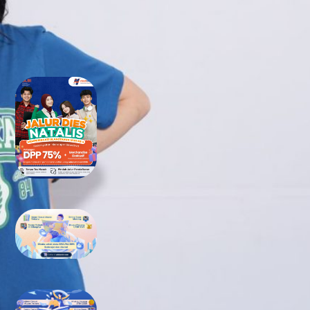
RECENT POSTS
Tidak Lolos UTBK SNBT di PTN?
Jangan Khawatir, Ini Jalan
Terbaikmu untuk Tetap Kuliah
di Kampus Berkualitas
Bimbel UTBK SNBT di Teluk
Wondama Gratis Terbaik