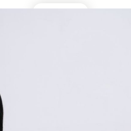
Masuk Univ Impian
UTBK SNBT
MEDIA INFOMRASI TERUPDATE SEPUTAR
KAMPUS DAN UJIAN MASUK
Facebook
Twitter
YouTube
LinkedIn