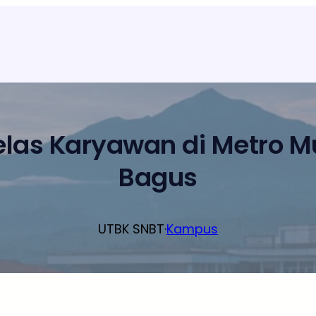
elas Karyawan di Metro 
Bagus
UTBK SNBT
·
Kampus