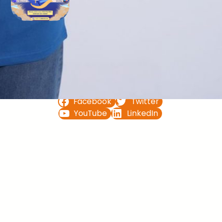
Bimbel UTBK SNBT di Teluk
Bintuni Gratis Terbaik
FOLLOW US ON
Facebook
Twitter
YouTube
LinkedIn