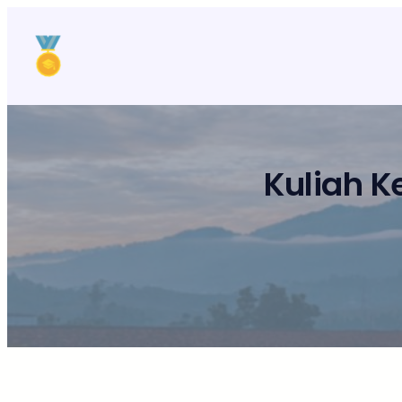
Lewati
ke
konten
Kuliah K