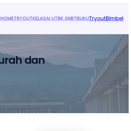
Tryout
Bimbel
HOME
TRYOUT
KELAS
AI UTBK SNBT
BUKU
Murah dan