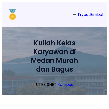
Lewati
ke
Tryout
Bimbel
konten
Kuliah Kelas
Karyawan di
Medan Murah
dan Bagus
UTBK SNBT
·
Kampus