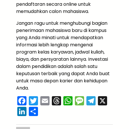
pendaftaran secara online untuk
memudahkan calon mahasiswa.
Jangan ragu untuk menghubungi bagian
penerimaan mahasiswa baru di kampus
yang Anda minati untuk mendapatkan
informasi lebih lengkap mengenai
program kelas karyawan, jadwal kuliah,
biaya, dan persyaratan lainnya. Investasi
dalam pendidikan adalah salah satu
keputusan terbaik yang dapat Anda buat
untuk masa depan karier dan kehidupan
Anda.
F
T
E
T
W
M
T
X
a
w
m
hr
h
e
el
Li
S
c
itt
ai
e
a
s
e
n
h
e
er
l
a
ts
s
gr