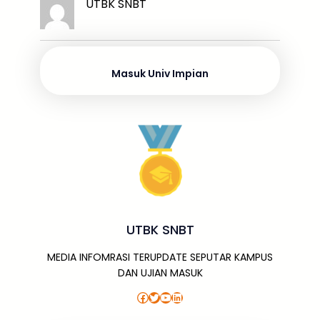
k
ar
UTBK SNBT
b
d
A
a
a
e
e
o
s
p
g
m
dI
o
p
e
n
Masuk Univ Impian
k
UTBK SNBT
MEDIA INFOMRASI TERUPDATE SEPUTAR KAMPUS
DAN UJIAN MASUK
Facebook
Twitter
YouTube
LinkedIn