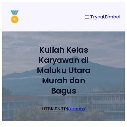
Lewati
ke
Tryout
Bimbel
konten
Kuliah Kelas
Karyawan di
Maluku Utara
Murah dan
Bagus
UTBK SNBT
·
Kampus