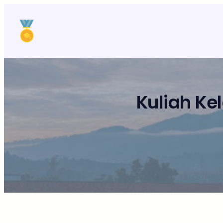
Lewati
ke
konten
Kuliah Ke