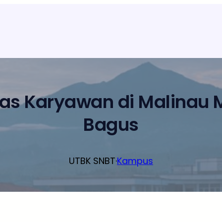
las Karyawan di Malinau
Bagus
UTBK SNBT
·
Kampus