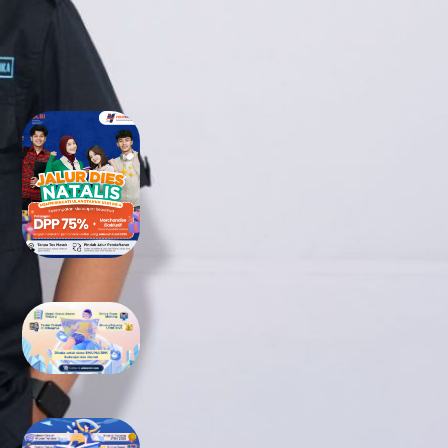
RECENT POSTS
Tidak Lolos UTBK SNBT di PTN?
Jangan Khawatir, Ini Jalan
Terbaikmu untuk Tetap Kuliah
di Kampus Berkualitas
Bimbel UTBK SNBT di Teluk
Wondama Gratis Terbaik