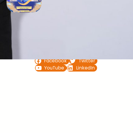
Bimbel UTBK SNBT di Teluk
Bintuni Gratis Terbaik
FOLLOW US ON
Facebook
Twitter
YouTube
LinkedIn