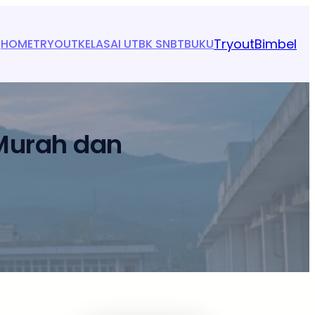
Tryout
Bimbel
HOME
TRYOUT
KELAS
AI UTBK SNBT
BUKU
 Murah dan