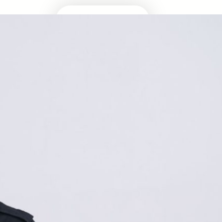
Masuk Univ Impian
UTBK SNBT
MEDIA INFOMRASI TERUPDATE SEPUTAR
KAMPUS DAN UJIAN MASUK
Facebook
Twitter
YouTube
LinkedIn