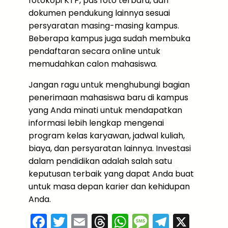
fotokopi KTP, pas foto terbaru, dan
dokumen pendukung lainnya sesuai
persyaratan masing-masing kampus.
Beberapa kampus juga sudah membuka
pendaftaran secara online untuk
memudahkan calon mahasiswa.
Jangan ragu untuk menghubungi bagian
penerimaan mahasiswa baru di kampus
yang Anda minati untuk mendapatkan
informasi lebih lengkap mengenai
program kelas karyawan, jadwal kuliah,
biaya, dan persyaratan lainnya. Investasi
dalam pendidikan adalah salah satu
keputusan terbaik yang dapat Anda buat
untuk masa depan karier dan kehidupan
Anda.
F
T
E
T
W
M
T
X