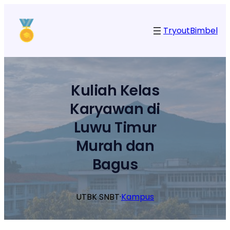
Lewati
ke
Tryout
Bimbel
konten
Kuliah Kelas
Karyawan di
Luwu Timur
Murah dan
Bagus
UTBK SNBT
·
Kampus