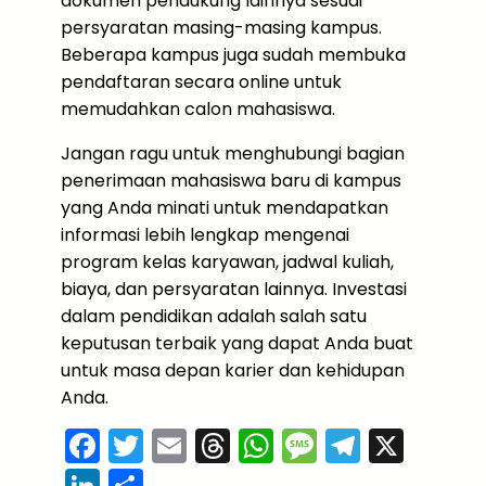
dokumen pendukung lainnya sesuai
persyaratan masing-masing kampus.
Beberapa kampus juga sudah membuka
pendaftaran secara online untuk
memudahkan calon mahasiswa.
Jangan ragu untuk menghubungi bagian
penerimaan mahasiswa baru di kampus
yang Anda minati untuk mendapatkan
informasi lebih lengkap mengenai
program kelas karyawan, jadwal kuliah,
biaya, dan persyaratan lainnya. Investasi
dalam pendidikan adalah salah satu
keputusan terbaik yang dapat Anda buat
untuk masa depan karier dan kehidupan
Anda.
F
T
E
T
W
M
T
X
a
w
m
hr
h
e
el
Li
S