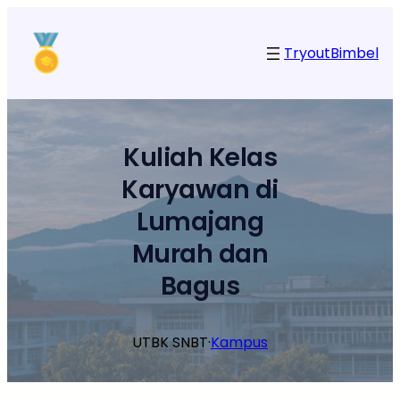
Lewati
ke
Tryout
Bimbel
konten
Kuliah Kelas
Karyawan di
Lumajang
Murah dan
Bagus
UTBK SNBT
·
Kampus