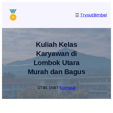
Lewati
ke
Tryout
Bimbel
konten
Kuliah Kelas
Karyawan di
Lombok Utara
Murah dan Bagus
UTBK SNBT
·
Kampus