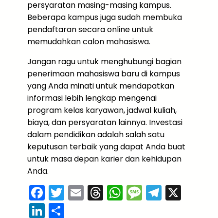
persyaratan masing-masing kampus.
Beberapa kampus juga sudah membuka
pendaftaran secara online untuk
memudahkan calon mahasiswa.
Jangan ragu untuk menghubungi bagian
penerimaan mahasiswa baru di kampus
yang Anda minati untuk mendapatkan
informasi lebih lengkap mengenai
program kelas karyawan, jadwal kuliah,
biaya, dan persyaratan lainnya. Investasi
dalam pendidikan adalah salah satu
keputusan terbaik yang dapat Anda buat
untuk masa depan karier dan kehidupan
Anda.
F
T
E
T
W
M
T
X
a
w
m
hr
h
e
el
Li
S