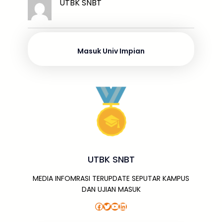
k
ar
UTBK SNBT
b
d
A
a
a
e
e
o
s
p
g
m
dI
o
p
e
n
Masuk Univ Impian
k
UTBK SNBT
MEDIA INFOMRASI TERUPDATE SEPUTAR KAMPUS
DAN UJIAN MASUK
Facebook
Twitter
YouTube
LinkedIn