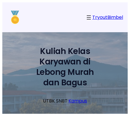
Lewati
ke
Tryout
Bimbel
konten
Kuliah Kelas
Karyawan di
Lebong Murah
dan Bagus
UTBK SNBT
·
Kampus