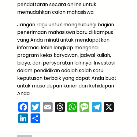
pendaftaran secara online untuk
memudahkan calon mahasiswa.
Jangan ragu untuk menghubungi bagian
penerimaan mahasiswa baru di kampus
yang Anda minati untuk mendapatkan
informasi lebih lengkap mengenai
program kelas karyawan, jadwal kuliah,
biaya, dan persyaratan lainnya. Investasi
dalam pendidikan adalah salah satu
keputusan terbaik yang dapat Anda buat
untuk masa depan karier dan kehidupan
Anda.
F
T
E
T
W
M
T
X
a
w
m
hr
h
e
el
Li
S
c
itt
ai
e
a
s
e
n
h
e
er
l
a
ts
s
gr