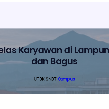
Kelas Karyawan di Lampu
dan Bagus
UTBK SNBT
·
Kampus