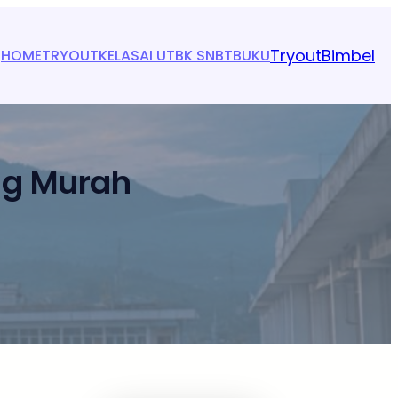
Tryout
Bimbel
HOME
TRYOUT
KELAS
AI UTBK SNBT
BUKU
ng Murah