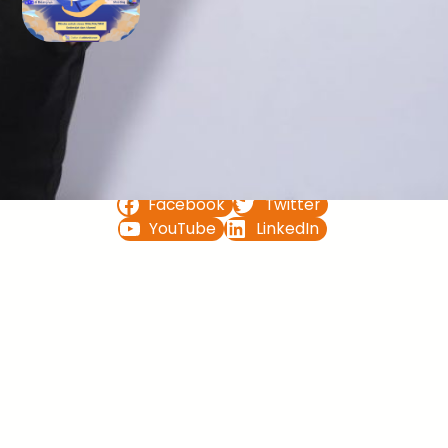
Bimbel UTBK SNBT di Teluk
Bintuni Gratis Terbaik
FOLLOW US ON
Facebook
Twitter
YouTube
LinkedIn