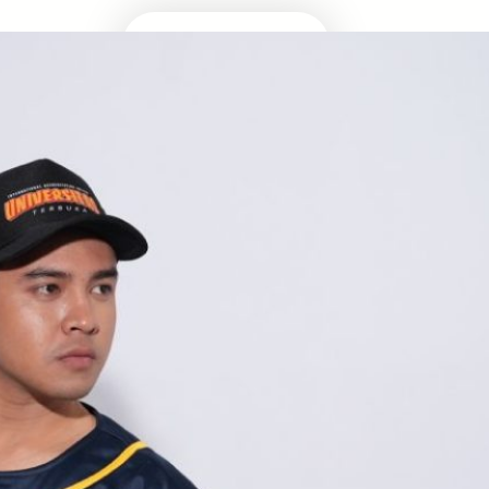
Masuk Univ Impian
UTBK SNBT
MEDIA INFOMRASI TERUPDATE SEPUTAR
KAMPUS DAN UJIAN MASUK
Facebook
Twitter
YouTube
LinkedIn