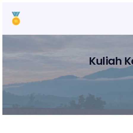
Lewati
ke
konten
Kuliah 