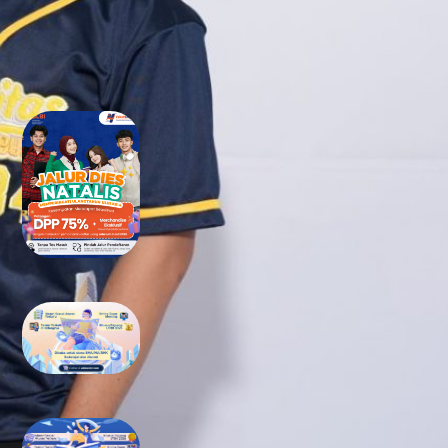
RECENT POSTS
Tidak Lolos UTBK SNBT di PTN?
Jangan Khawatir, Ini Jalan
Terbaikmu untuk Tetap Kuliah
di Kampus Berkualitas
Bimbel UTBK SNBT di Teluk
Wondama Gratis Terbaik