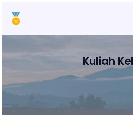
Lewati
ke
konten
Kuliah Ke