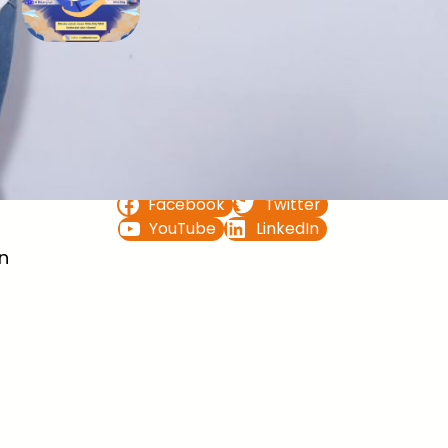
Bimbel UTBK SNBT di Teluk
Bintuni Gratis Terbaik
FOLLOW US ON
Facebook
Twitter
YouTube
LinkedIn
n