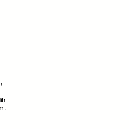
m
ih
i.