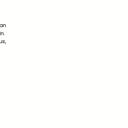
ran
n.
us,