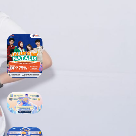
RECENT POSTS
Tidak Lolos UTBK SNBT di PTN?
Jangan Khawatir, Ini Jalan
Terbaikmu untuk Tetap Kuliah
di Kampus Berkualitas
Bimbel UTBK SNBT di Teluk
Wondama Gratis Terbaik