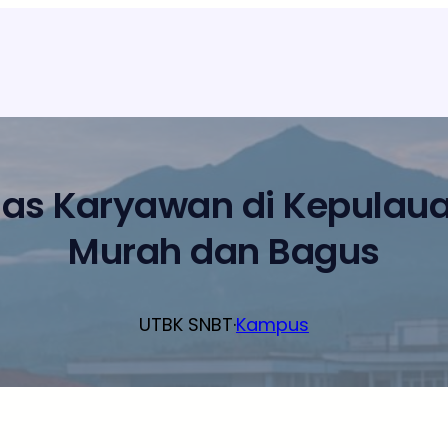
las Karyawan di Kepulau
Murah dan Bagus
UTBK SNBT
·
Kampus