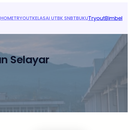
Tryout
Bimbel
HOME
TRYOUT
KELAS
AI UTBK SNBT
BUKU
an Selayar