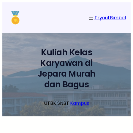
Lewati
ke
Tryout
Bimbel
konten
Kuliah Kelas
Karyawan di
Jepara Murah
dan Bagus
UTBK SNBT
·
Kampus