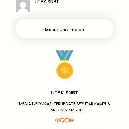
k
ar
UTBK SNBT
b
d
A
a
a
e
e
o
s
p
g
m
dI
o
p
e
n
Masuk Univ Impian
k
UTBK SNBT
MEDIA INFOMRASI TERUPDATE SEPUTAR KAMPUS
DAN UJIAN MASUK
Facebook
Twitter
YouTube
LinkedIn