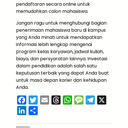
pendaftaran secara online untuk
memudahkan calon mahasiswa.
Jangan ragu untuk menghubungi bagian
penerimaan mahasiswa baru di kampus
yang Anda minati untuk mendapatkan
informasi lebih lengkap mengenai
program kelas karyawan, jadwal kuliah,
biaya, dan persyaratan lainnya. Investasi
dalam pendidikan adalah salah satu
keputusan terbaik yang dapat Anda buat
untuk masa depan karier dan kehidupan
Anda.
F
T
E
T
W
M
T
X
a
w
m
hr
h
e
el
Li
S
c
itt
ai
e
a
s
e
n
h
e
er
l
a
ts
s
gr