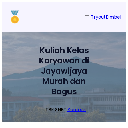
Lewati
ke
Tryout
Bimbel
konten
Kuliah Kelas
Karyawan di
Jayawijaya
Murah dan
Bagus
UTBK SNBT
·
Kampus