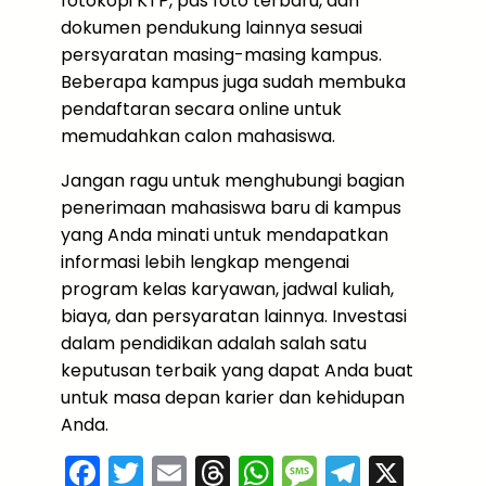
fotokopi KTP, pas foto terbaru, dan
dokumen pendukung lainnya sesuai
persyaratan masing-masing kampus.
Beberapa kampus juga sudah membuka
pendaftaran secara online untuk
memudahkan calon mahasiswa.
Jangan ragu untuk menghubungi bagian
penerimaan mahasiswa baru di kampus
yang Anda minati untuk mendapatkan
informasi lebih lengkap mengenai
program kelas karyawan, jadwal kuliah,
biaya, dan persyaratan lainnya. Investasi
dalam pendidikan adalah salah satu
keputusan terbaik yang dapat Anda buat
untuk masa depan karier dan kehidupan
Anda.
F
T
E
T
W
M
T
X