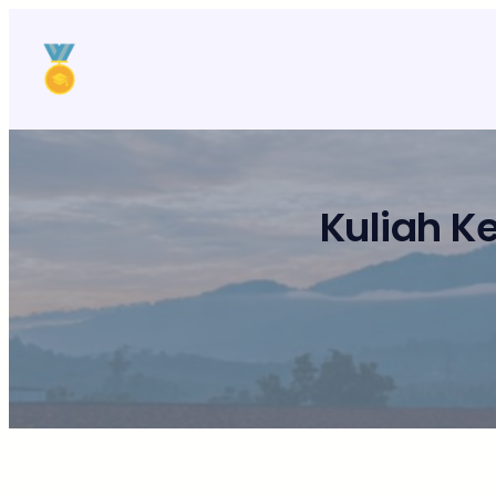
Lewati
ke
konten
Kuliah K