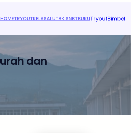
Tryout
Bimbel
HOME
TRYOUT
KELAS
AI UTBK SNBT
BUKU
Murah dan