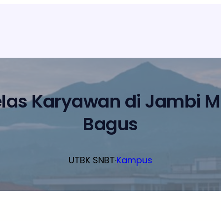
elas Karyawan di Jambi 
Bagus
UTBK SNBT
·
Kampus