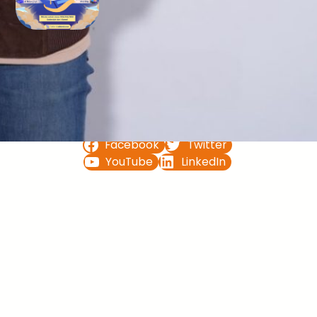
Bimbel UTBK SNBT di Teluk
Bintuni Gratis Terbaik
FOLLOW US ON
Facebook
Twitter
YouTube
LinkedIn