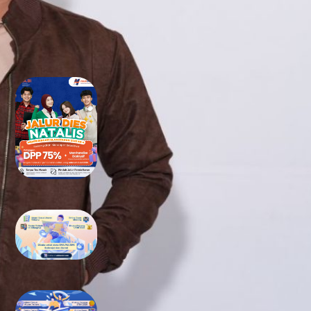
RECENT POSTS
Tidak Lolos UTBK SNBT di PTN?
Jangan Khawatir, Ini Jalan
Terbaikmu untuk Tetap Kuliah
di Kampus Berkualitas
Bimbel UTBK SNBT di Teluk
Wondama Gratis Terbaik