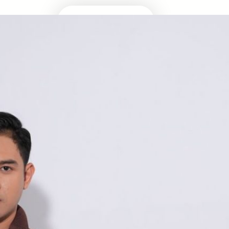
Masuk Univ Impian
UTBK SNBT
MEDIA INFOMRASI TERUPDATE SEPUTAR
KAMPUS DAN UJIAN MASUK
Facebook
Twitter
YouTube
LinkedIn