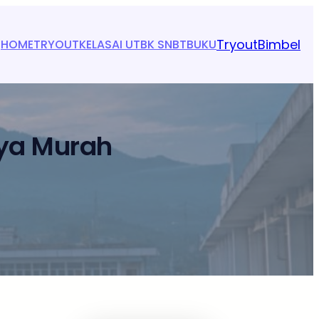
Tryout
Bimbel
HOME
TRYOUT
KELAS
AI UTBK SNBT
BUKU
aya Murah