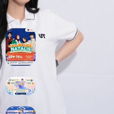
RECENT POSTS
Tidak Lolos UTBK SNBT di PTN?
Jangan Khawatir, Ini Jalan
Terbaikmu untuk Tetap Kuliah
di Kampus Berkualitas
Bimbel UTBK SNBT di Teluk
Wondama Gratis Terbaik