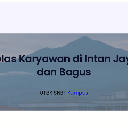
elas Karyawan di Intan J
dan Bagus
UTBK SNBT
·
Kampus