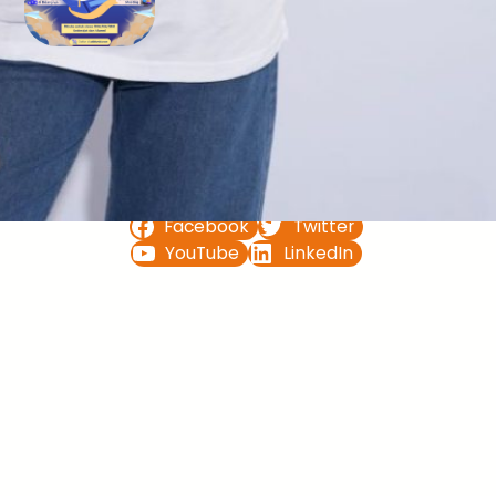
Bimbel UTBK SNBT di Teluk
Bintuni Gratis Terbaik
FOLLOW US ON
Facebook
Twitter
YouTube
LinkedIn