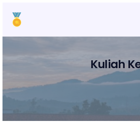
Lewati
ke
konten
Kuliah K