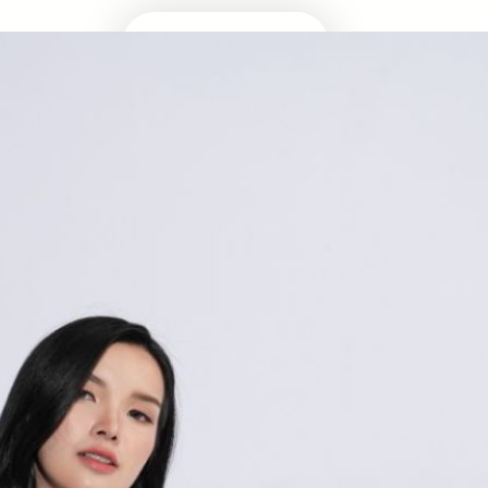
Masuk Univ Impian
UTBK SNBT
MEDIA INFOMRASI TERUPDATE SEPUTAR
KAMPUS DAN UJIAN MASUK
Facebook
Twitter
YouTube
LinkedIn