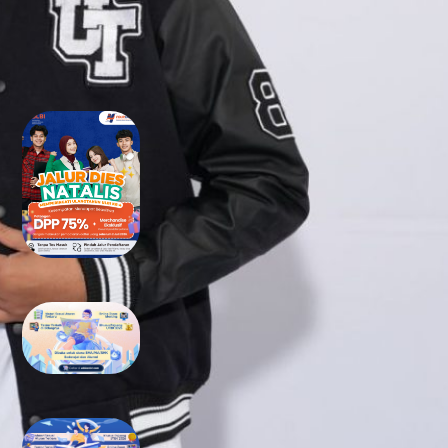
RECENT POSTS
Tidak Lolos UTBK SNBT di PTN?
Jangan Khawatir, Ini Jalan
Terbaikmu untuk Tetap Kuliah
di Kampus Berkualitas
Bimbel UTBK SNBT di Teluk
Wondama Gratis Terbaik