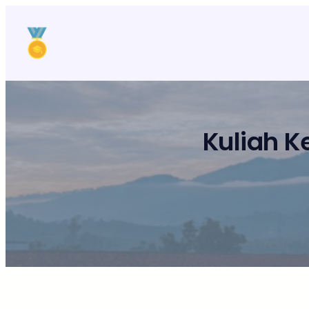
Lewati
ke
konten
Kuliah K