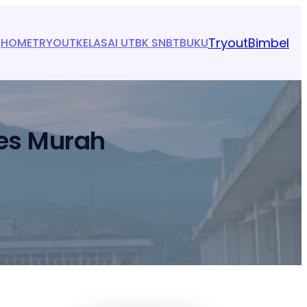
Tryout
Bimbel
HOME
TRYOUT
KELAS
AI UTBK SNBT
BUKU
ues Murah