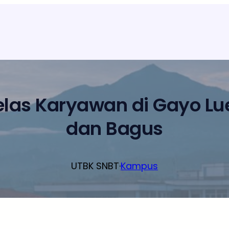
elas Karyawan di Gayo L
dan Bagus
UTBK SNBT
·
Kampus