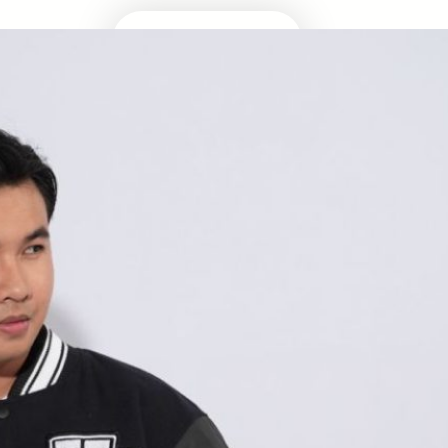
Masuk Univ Impian
UTBK SNBT
MEDIA INFOMRASI TERUPDATE SEPUTAR
KAMPUS DAN UJIAN MASUK
Facebook
Twitter
YouTube
LinkedIn