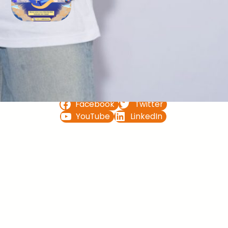
Bimbel UTBK SNBT di Teluk
Bintuni Gratis Terbaik
FOLLOW US ON
Facebook
Twitter
YouTube
LinkedIn