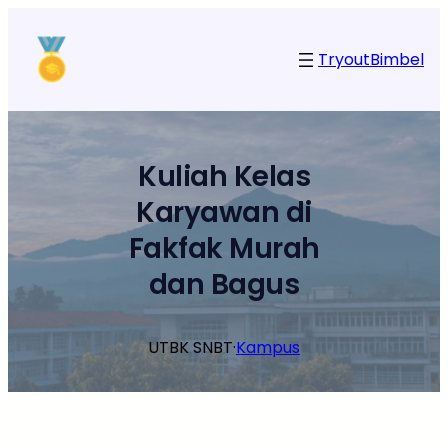
Lewati
ke
Tryout
Bimbel
konten
Kuliah Kelas
Karyawan di
Fakfak Murah
dan Bagus
UTBK SNBT
·
Kampus