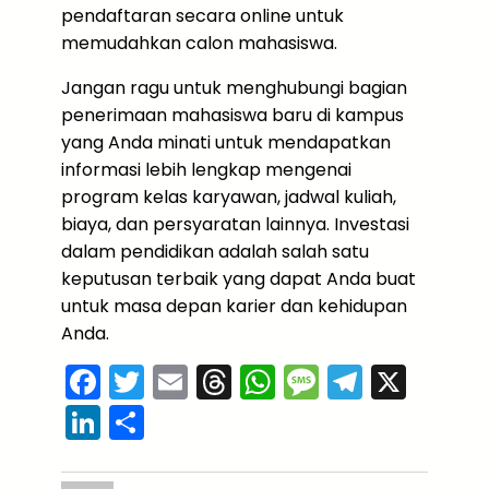
pendaftaran secara online untuk
memudahkan calon mahasiswa.
Jangan ragu untuk menghubungi bagian
penerimaan mahasiswa baru di kampus
yang Anda minati untuk mendapatkan
informasi lebih lengkap mengenai
program kelas karyawan, jadwal kuliah,
biaya, dan persyaratan lainnya. Investasi
dalam pendidikan adalah salah satu
keputusan terbaik yang dapat Anda buat
untuk masa depan karier dan kehidupan
Anda.
F
T
E
T
W
M
T
X
a
w
m
hr
h
e
el
Li
S
c
itt
ai
e
a
s
e
n
h
e
er
l
a
ts
s
gr