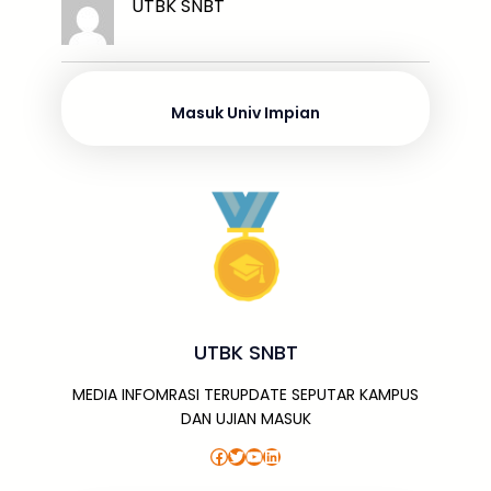
k
ar
UTBK SNBT
b
d
A
a
a
e
e
o
s
p
g
m
dI
o
p
e
n
Masuk Univ Impian
k
UTBK SNBT
MEDIA INFOMRASI TERUPDATE SEPUTAR KAMPUS
DAN UJIAN MASUK
Facebook
Twitter
YouTube
LinkedIn