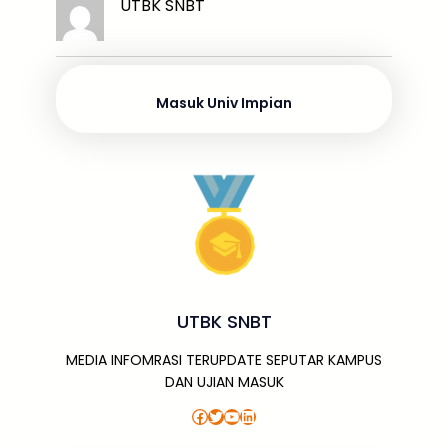
k
ar
UTBK SNBT
b
d
A
a
a
e
e
o
s
p
g
m
dI
o
p
e
n
Masuk Univ Impian
k
UTBK SNBT
MEDIA INFOMRASI TERUPDATE SEPUTAR KAMPUS
DAN UJIAN MASUK
Facebook
Twitter
YouTube
LinkedIn