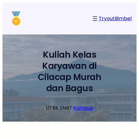
Lewati
ke
Tryout
Bimbel
konten
Kuliah Kelas
Karyawan di
Cilacap Murah
dan Bagus
UTBK SNBT
·
Kampus