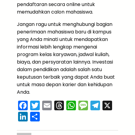
pendaftaran secara online untuk
memudahkan calon mahasiswa.
Jangan ragu untuk menghubungi bagian
penerimaan mahasiswa baru di kampus
yang Anda minati untuk mendapatkan
informasi lebih lengkap mengenai
program kelas karyawan, jadwal kuliah,
biaya, dan persyaratan lainnya. Investasi
dalam pendidikan adalah salah satu
keputusan terbaik yang dapat Anda buat
untuk masa depan karier dan kehidupan
Anda.
F
T
E
T
W
M
T
X
a
w
m
hr
h
e
el
Li
S
c
itt
ai
e
a
s
e
n
h
e
er
l
a
ts
s
gr