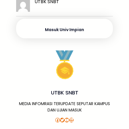
k
ar
UTBK SNBT
b
d
A
a
a
e
e
o
s
p
g
m
dI
o
p
e
n
Masuk Univ Impian
k
UTBK SNBT
MEDIA INFOMRASI TERUPDATE SEPUTAR KAMPUS
DAN UJIAN MASUK
Facebook
Twitter
YouTube
LinkedIn