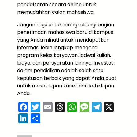
pendaftaran secara online untuk
memudahkan calon mahasiswa.
Jangan ragu untuk menghubungi bagian
penerimaan mahasiswa baru di kampus
yang Anda minati untuk mendapatkan
informasi lebih lengkap mengenai
program kelas karyawan, jadwal kuliah,
biaya, dan persyaratan lainnya. Investasi
dalam pendidikan adalah salah satu
keputusan terbaik yang dapat Anda buat
untuk masa depan karier dan kehidupan
Anda.
F
T
E
T
W
M
T
X
a
w
m
hr
h
e
el
Li
S
c
itt
ai
e
a
s
e
n
h
e
er
l
a
ts
s
gr