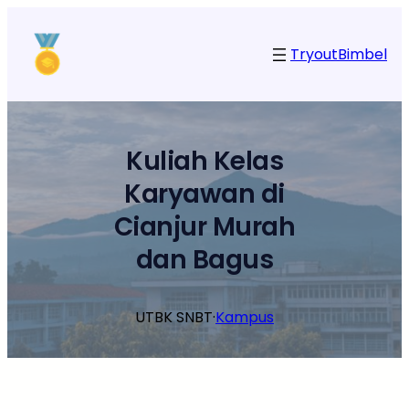
Lewati
ke
Tryout
Bimbel
konten
Kuliah Kelas
Karyawan di
Cianjur Murah
dan Bagus
UTBK SNBT
·
Kampus