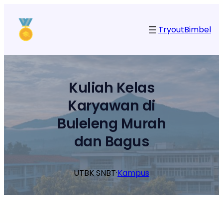
Lewati
ke
Tryout
Bimbel
konten
Kuliah Kelas
Karyawan di
Buleleng Murah
dan Bagus
UTBK SNBT
·
Kampus