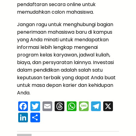
pendaftaran secara online untuk
memudahkan calon mahasiswa.
Jangan ragu untuk menghubungi bagian
penerimaan mahasiswa baru di kampus
yang Anda minati untuk mendapatkan
informasi lebih lengkap mengenai
program kelas karyawan, jadwal kuliah,
biaya, dan persyaratan lainnya. Investasi
dalam pendidikan adalah salah satu
keputusan terbaik yang dapat Anda buat
untuk masa depan karier dan kehidupan
Anda.
F
T
E
T
W
M
T
X
a
w
m
hr
h
e
el
Li
S
c
itt
ai
e
a
s
e
n
h
e
er
l
a
ts
s
gr