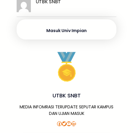
k
ar
UTBK SNBT
b
d
A
a
a
e
e
o
s
p
g
m
dI
o
p
e
n
Masuk Univ Impian
k
UTBK SNBT
MEDIA INFOMRASI TERUPDATE SEPUTAR KAMPUS
DAN UJIAN MASUK
Facebook
Twitter
YouTube
LinkedIn