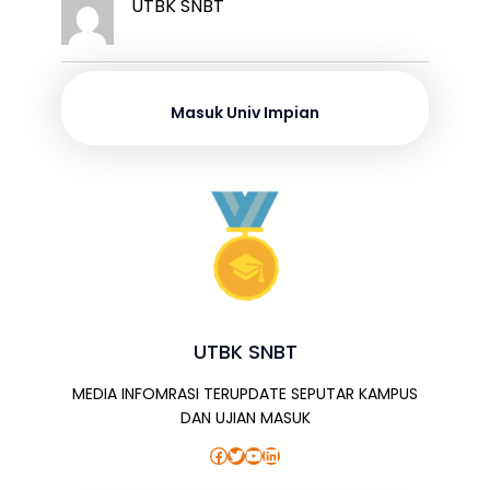
k
ar
UTBK SNBT
b
d
A
a
a
e
e
o
s
p
g
m
dI
o
p
e
n
Masuk Univ Impian
k
UTBK SNBT
MEDIA INFOMRASI TERUPDATE SEPUTAR KAMPUS
DAN UJIAN MASUK
Facebook
Twitter
YouTube
LinkedIn