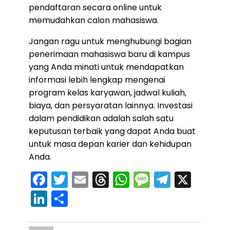
pendaftaran secara online untuk
memudahkan calon mahasiswa.
Jangan ragu untuk menghubungi bagian
penerimaan mahasiswa baru di kampus
yang Anda minati untuk mendapatkan
informasi lebih lengkap mengenai
program kelas karyawan, jadwal kuliah,
biaya, dan persyaratan lainnya. Investasi
dalam pendidikan adalah salah satu
keputusan terbaik yang dapat Anda buat
untuk masa depan karier dan kehidupan
Anda.
F
T
E
T
W
M
T
X
a
w
m
hr
h
e
el
Li
S
c
itt
ai
e
a
s
e
n
h
e
er
l
a
ts
s
gr