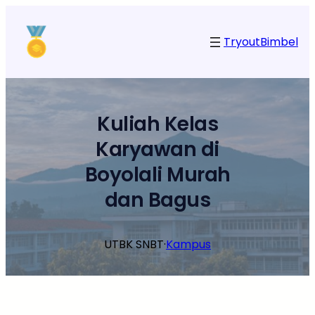
Lewati
ke
Tryout
Bimbel
konten
Kuliah Kelas
Karyawan di
Boyolali Murah
dan Bagus
UTBK SNBT
·
Kampus