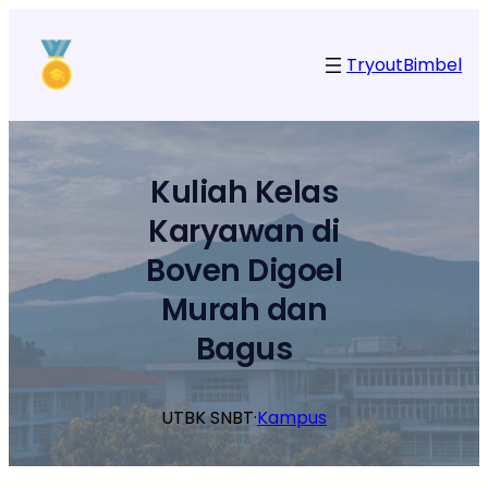
Lewati
ke
Tryout
Bimbel
konten
Kuliah Kelas
Karyawan di
Boven Digoel
Murah dan
Bagus
UTBK SNBT
·
Kampus