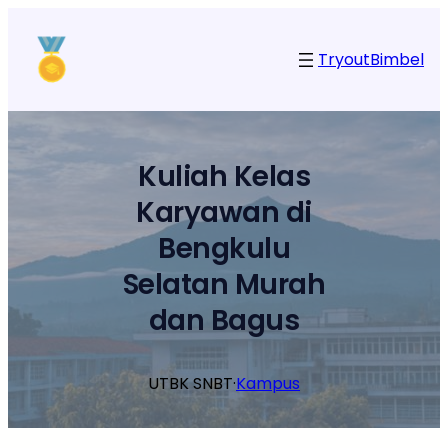
Lewati
ke
Tryout
Bimbel
konten
Kuliah Kelas
Karyawan di
Bengkulu
Selatan Murah
dan Bagus
UTBK SNBT
·
Kampus