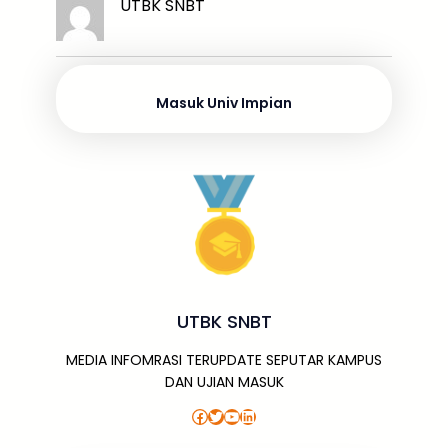
k
ar
UTBK SNBT
b
d
A
a
a
e
e
o
s
p
g
m
dI
o
p
e
n
Masuk Univ Impian
k
UTBK SNBT
MEDIA INFOMRASI TERUPDATE SEPUTAR KAMPUS
DAN UJIAN MASUK
Facebook
Twitter
YouTube
LinkedIn