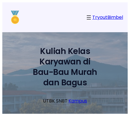
Lewati
ke
Tryout
Bimbel
konten
Kuliah Kelas
Karyawan di
Bau-Bau Murah
dan Bagus
UTBK SNBT
·
Kampus