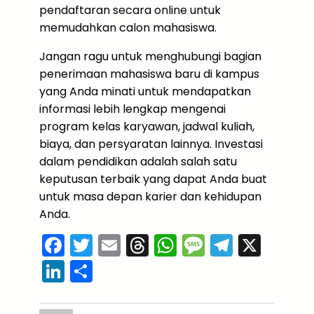
pendaftaran secara online untuk
memudahkan calon mahasiswa.
Jangan ragu untuk menghubungi bagian
penerimaan mahasiswa baru di kampus
yang Anda minati untuk mendapatkan
informasi lebih lengkap mengenai
program kelas karyawan, jadwal kuliah,
biaya, dan persyaratan lainnya. Investasi
dalam pendidikan adalah salah satu
keputusan terbaik yang dapat Anda buat
untuk masa depan karier dan kehidupan
Anda.
F
T
E
T
W
M
T
X
a
w
m
hr
h
e
el
Li
S
c
itt
ai
e
a
s
e
n
h
e
er
l
a
ts
s
gr