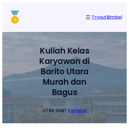
Lewati
ke
Tryout
Bimbel
konten
Kuliah Kelas
Karyawan di
Barito Utara
Murah dan
Bagus
UTBK SNBT
·
Kampus