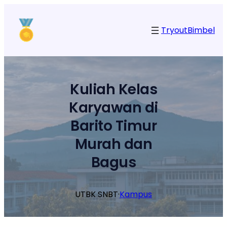
Lewati
ke
Tryout
Bimbel
konten
Kuliah Kelas
Karyawan di
Barito Timur
Murah dan
Bagus
UTBK SNBT
·
Kampus