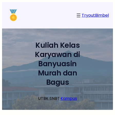
Lewati
ke
Tryout
Bimbel
konten
Kuliah Kelas
Karyawan di
Banyuasin
Murah dan
Bagus
UTBK SNBT
·
Kampus