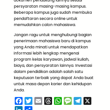
dokumen pendukung lainnya sesuai
persyaratan masing-masing kampus.
Beberapa kampus juga sudah membuka
pendaftaran secara online untuk
memudahkan calon mahasiswa.
Jangan ragu untuk menghubungi bagian
penerimaan mahasiswa baru di kampus
yang Anda minati untuk mendapatkan
informasi lebih lengkap mengenai
program kelas karyawan, jadwal kuliah,
biaya, dan persyaratan lainnya. Investasi
dalam pendidikan adalah salah satu
keputusan terbaik yang dapat Anda buat
untuk masa depan karier dan kehidupan
Anda.
F
T
E
T
W
M
T
X
a
w
m
hr
h
e
el
Li
S