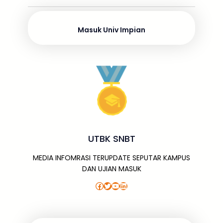
o
s
p
g
m
dI
o
p
e
n
Masuk Univ Impian
k
UTBK SNBT
MEDIA INFOMRASI TERUPDATE SEPUTAR KAMPUS
DAN UJIAN MASUK
Facebook
Twitter
YouTube
LinkedIn