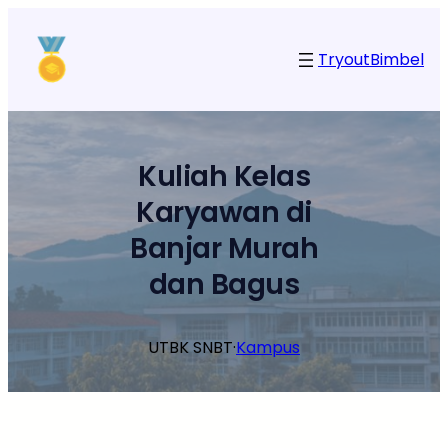
Lewati
ke
Tryout
Bimbel
konten
Kuliah Kelas
Karyawan di
Banjar Murah
dan Bagus
UTBK SNBT
·
Kampus