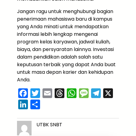
Jangan ragu untuk menghubungi bagian
penerimaan mahasiswa baru di kampus
yang Anda minati untuk mendapatkan
informasi lebih lengkap mengenai
program kelas karyawan, jadwal kuliah,
biaya, dan persyaratan lainnya. Investasi
dalam pendidikan adalah salah satu
keputusan terbaik yang dapat Anda buat
untuk masa depan karier dan kehidupan
Anda.
F
T
E
T
W
M
T
X
a
w
m
hr
h
e
el
Li
S
c
itt
ai
e
a
s
e
n
h
e
er
l
a
ts
s
gr
k
ar
UTBK SNBT
b
d
A
a
a
e
e