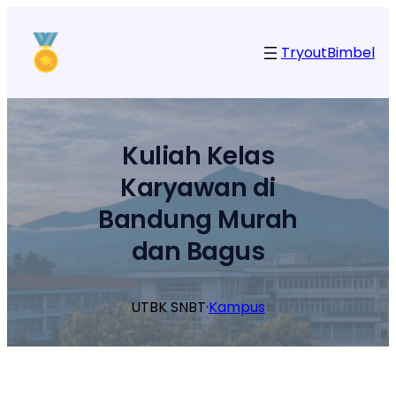
Lewati
ke
Tryout
Bimbel
konten
Kuliah Kelas
Karyawan di
Bandung Murah
dan Bagus
UTBK SNBT
·
Kampus