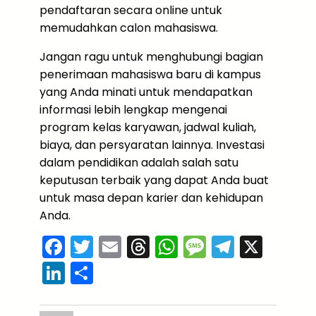
pendaftaran secara online untuk
memudahkan calon mahasiswa.
Jangan ragu untuk menghubungi bagian
penerimaan mahasiswa baru di kampus
yang Anda minati untuk mendapatkan
informasi lebih lengkap mengenai
program kelas karyawan, jadwal kuliah,
biaya, dan persyaratan lainnya. Investasi
dalam pendidikan adalah salah satu
keputusan terbaik yang dapat Anda buat
untuk masa depan karier dan kehidupan
Anda.
F
T
E
T
W
M
T
X
a
w
m
hr
h
e
el
Li
S
c
itt
ai
e
a
s
e
n
h
e
er
l
a
ts
s
gr