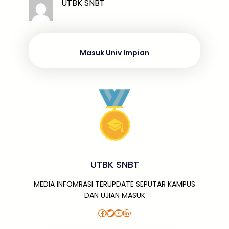
k
ar
UTBK SNBT
b
d
A
a
a
e
e
o
s
p
g
m
dI
o
p
e
n
Masuk Univ Impian
k
UTBK SNBT
MEDIA INFOMRASI TERUPDATE SEPUTAR KAMPUS
DAN UJIAN MASUK
Facebook
Twitter
YouTube
LinkedIn