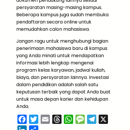
dokumen pendukung lainnya sesuai
persyaratan masing-masing kampus.
Beberapa kampus juga sudah membuka
pendaftaran secara online untuk
memudahkan calon mahasiswa.
Jangan ragu untuk menghubungi bagian
penerimaan mahasiswa baru di kampus
yang Anda minati untuk mendapatkan
informasi lebih lengkap mengenai
program kelas karyawan, jadwal kuliah,
biaya, dan persyaratan lainnya. Investasi
dalam pendidikan adalah salah satu
keputusan terbaik yang dapat Anda buat
untuk masa depan karier dan kehidupan
Anda.
F
T
E
T
W
M
T
X
a
w
m
hr
h
e
el
Li
S