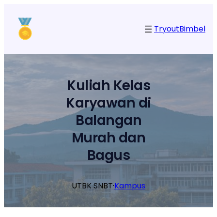
Lewati
ke
Tryout
Bimbel
konten
Kuliah Kelas
Karyawan di
Balangan
Murah dan
Bagus
UTBK SNBT
·
Kampus