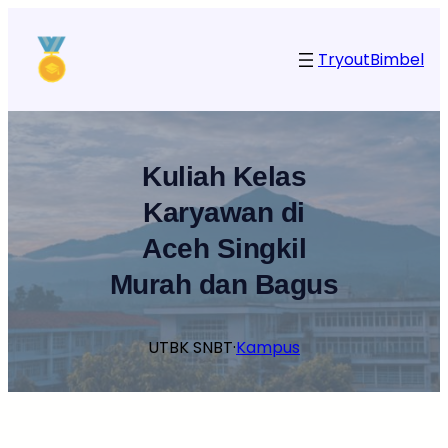
Lewati
ke
Tryout
Bimbel
konten
Kuliah Kelas
Karyawan di
Aceh Singkil
Murah dan Bagus
UTBK SNBT
·
Kampus