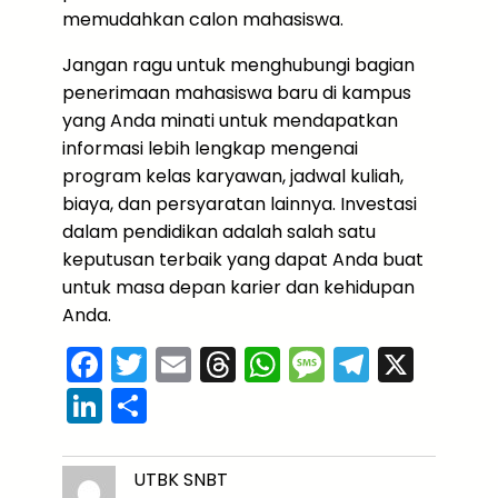
memudahkan calon mahasiswa.
Jangan ragu untuk menghubungi bagian
penerimaan mahasiswa baru di kampus
yang Anda minati untuk mendapatkan
informasi lebih lengkap mengenai
program kelas karyawan, jadwal kuliah,
biaya, dan persyaratan lainnya. Investasi
dalam pendidikan adalah salah satu
keputusan terbaik yang dapat Anda buat
untuk masa depan karier dan kehidupan
Anda.
F
T
E
T
W
M
T
X
a
w
m
hr
h
e
el
Li
S
c
itt
ai
e
a
s
e
n
h
e
er
l
a
ts
s
gr
k
ar
UTBK SNBT