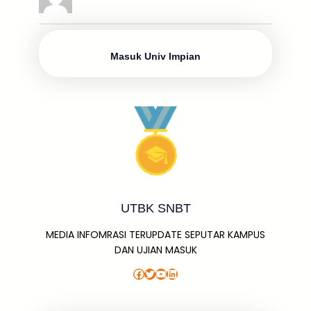
b
d
A
a
a
e
e
o
s
p
g
m
dI
o
p
e
n
Masuk Univ Impian
k
UTBK SNBT
MEDIA INFOMRASI TERUPDATE SEPUTAR KAMPUS
DAN UJIAN MASUK
Facebook
Twitter
YouTube
LinkedIn