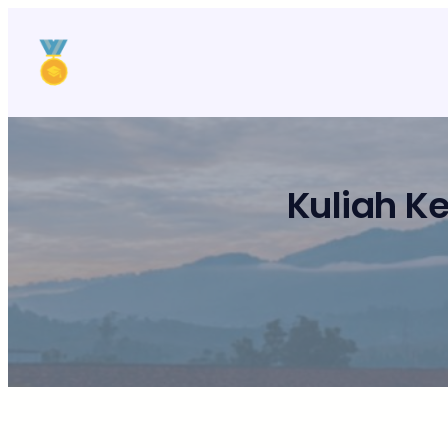
Lewati
ke
konten
Kuliah K