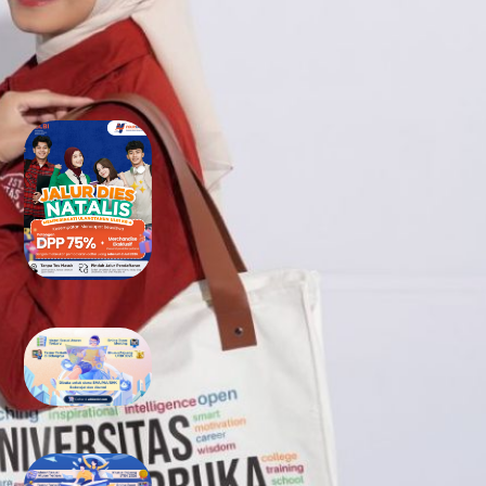
RECENT POSTS
Tidak Lolos UTBK SNBT di PTN?
Jangan Khawatir, Ini Jalan
Terbaikmu untuk Tetap Kuliah
di Kampus Berkualitas
Bimbel UTBK SNBT di Teluk
Wondama Gratis Terbaik