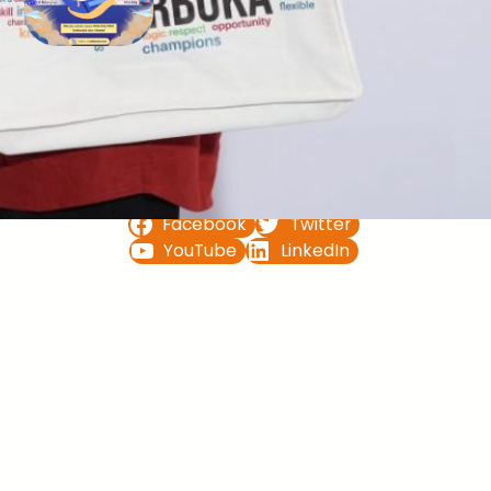
Bimbel UTBK SNBT di Teluk
Bintuni Gratis Terbaik
FOLLOW US ON
Facebook
Twitter
YouTube
LinkedIn