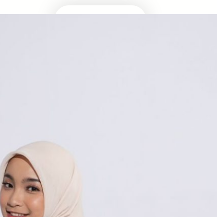
Masuk Univ Impian
UTBK SNBT
MEDIA INFOMRASI TERUPDATE SEPUTAR
KAMPUS DAN UJIAN MASUK
Facebook
Twitter
YouTube
LinkedIn