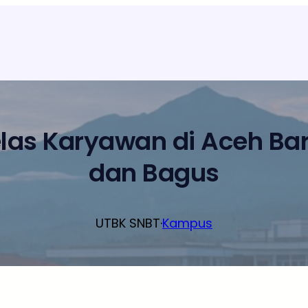
elas Karyawan di Aceh Ba
dan Bagus
UTBK SNBT
·
Kampus