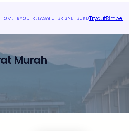
Tryout
Bimbel
HOME
TRYOUT
KELAS
AI UTBK SNBT
BUKU
rat Murah