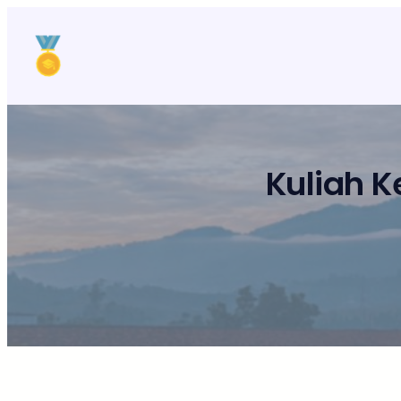
Lewati
ke
konten
Kuliah K