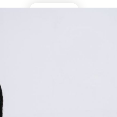
Masuk Univ Impian
UTBK SNBT
MEDIA INFOMRASI TERUPDATE SEPUTAR
KAMPUS DAN UJIAN MASUK
Facebook
Twitter
YouTube
LinkedIn