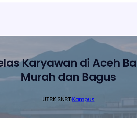
elas Karyawan di Aceh B
Murah dan Bagus
UTBK SNBT
·
Kampus