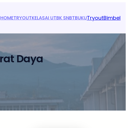
Tryout
Bimbel
HOME
TRYOUT
KELAS
AI UTBK SNBT
BUKU
arat Daya