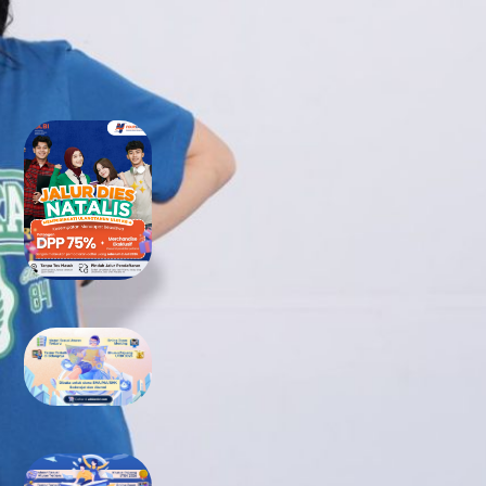
RECENT POSTS
Tidak Lolos UTBK SNBT di PTN?
Jangan Khawatir, Ini Jalan
Terbaikmu untuk Tetap Kuliah
di Kampus Berkualitas
Bimbel UTBK SNBT di Teluk
Wondama Gratis Terbaik