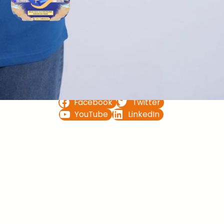
Bimbel UTBK SNBT di Teluk
Bintuni Gratis Terbaik
FOLLOW US ON
Facebook
Twitter
YouTube
LinkedIn