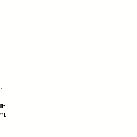
m
ih
i.