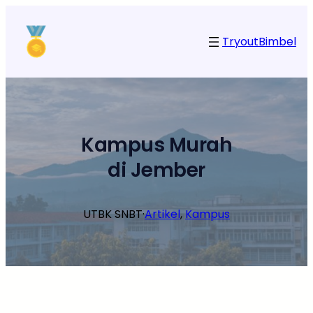
Lewati
ke
Tryout
Bimbel
konten
Kampus Murah
di Jember
UTBK SNBT
·
Artikel
, 
Kampus