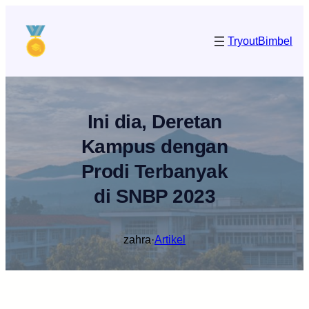
Lewati
ke
Tryout
Bimbel
konten
Ini dia, Deretan
Kampus dengan
Prodi Terbanyak
di SNBP 2023
zahra
·
Artikel