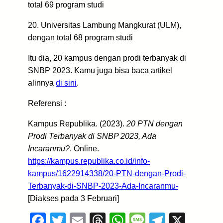
total 69 program studi
20. Universitas Lambung Mangkurat (ULM),
dengan total 68 program studi
Itu dia, 20 kampus dengan prodi terbanyak di
SNBP 2023. Kamu juga bisa baca artikel
alinnya
di sini
.
Referensi :
Kampus Republika. (2023).
20 PTN dengan
Prodi Terbanyak di SNBP 2023, Ada
Incaranmu?
. Online.
https://kampus.republika.co.id/info-
kampus/1622914338/20-PTN-dengan-Prodi-
Terbanyak-di-SNBP-2023-Ada-Incaranmu-
[Diakses pada 3 Februari]
F
T
E
T
W
M
T
X