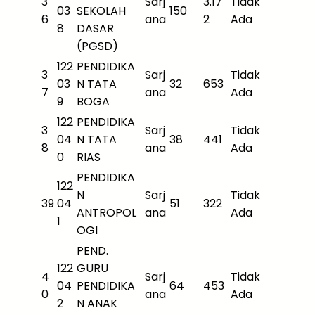
3
Sarj
3.17
Tidak
03
SEKOLAH
150
6
ana
2
Ada
8
DASAR
(PGSD)
122
PENDIDIKA
3
Sarj
Tidak
03
N TATA
32
653
7
ana
Ada
9
BOGA
122
PENDIDIKA
3
Sarj
Tidak
04
N TATA
38
441
8
ana
Ada
0
RIAS
PENDIDIKA
122
N
Sarj
Tidak
39
04
51
322
ANTROPOL
ana
Ada
1
OGI
PEND.
122
GURU
4
Sarj
Tidak
04
PENDIDIKA
64
453
0
ana
Ada
2
N ANAK