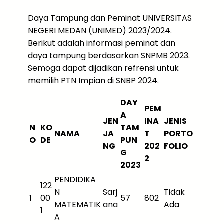
Daya Tampung dan Peminat UNIVERSITAS
NEGERI MEDAN (UNIMED) 2023/2024.
Berikut adalah informasi peminat dan
daya tampung berdasarkan SNPMB 2023.
Semoga dapat dijadikan refrensi untuk
memilih PTN Impian di SNBP 2024.
DAY
PEM
A
JEN
INA
JENIS
N
KO
TAM
NAMA
JA
T
PORTO
O
DE
PUN
NG
202
FOLIO
G
2
2023
PENDIDIKA
122
N
Sarj
Tidak
1
00
57
802
MATEMATIK
ana
Ada
1
A