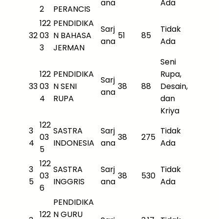
ana
Ada
2
PERANCIS
122
PENDIDIKA
Sarj
Tidak
32
03
N BAHASA
51
85
ana
Ada
3
JERMAN
Seni
122
PENDIDIKA
Rupa,
Sarj
33
03
N SENI
38
88
Desain,
ana
4
RUPA
dan
Kriya
122
3
SASTRA
Sarj
Tidak
03
38
275
4
INDONESIA
ana
Ada
5
122
3
SASTRA
Sarj
Tidak
03
38
530
5
INGGRIS
ana
Ada
6
PENDIDIKA
122
N GURU