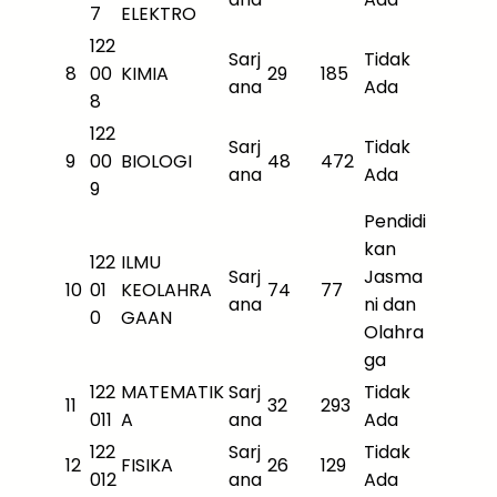
7
ELEKTRO
122
Sarj
Tidak
8
00
KIMIA
29
185
ana
Ada
8
122
Sarj
Tidak
9
00
BIOLOGI
48
472
ana
Ada
9
Pendidi
kan
122
ILMU
Sarj
Jasma
10
01
KEOLAHRA
74
77
ana
ni dan
0
GAAN
Olahra
ga
122
MATEMATIK
Sarj
Tidak
11
32
293
011
A
ana
Ada
122
Sarj
Tidak
12
FISIKA
26
129
012
ana
Ada