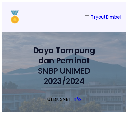
Lewati
ke
Tryout
Bimbel
konten
Daya Tampung
dan Peminat
SNBP UNIMED
2023/2024
UTBK SNBT
·
Info