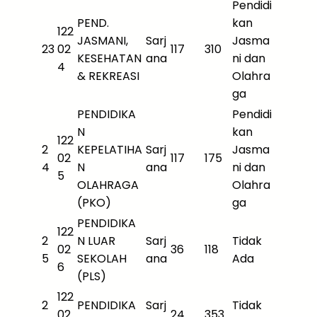
Pendidi
PEND.
kan
122
JASMANI,
Sarj
Jasma
23
02
117
310
KESEHATAN
ana
ni dan
4
& REKREASI
Olahra
ga
PENDIDIKA
Pendidi
N
kan
122
2
KEPELATIHA
Sarj
Jasma
02
117
175
4
N
ana
ni dan
5
OLAHRAGA
Olahra
(PKO)
ga
PENDIDIKA
122
2
N LUAR
Sarj
Tidak
02
36
118
5
SEKOLAH
ana
Ada
6
(PLS)
122
2
PENDIDIKA
Sarj
Tidak
02
24
353