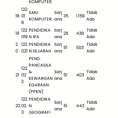
KOMPUTER
122
ILMU
Sarj
Tidak
18
01
35
1.159
KOMPUTER
ana
Ada
8
122
PENDIDIKA
Sarj
Tidak
19
29
436
019
N IPA
ana
Ada
2
122
PENDIDIKA
Sarj
Tidak
51
503
0
021
N SEJARAH
ana
Ada
PEND.
PANCASILA
122
&
Sarj
Tidak
21
02
51
403
KEWARGAN
ana
Ada
2
EGARAAN
(PPKN)
122
PENDIDIKA
Sarj
Tidak
22
02
N
51
443
ana
Ada
3
GEOGRAFI