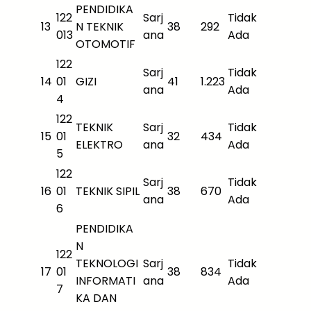
PENDIDIKA
122
Sarj
Tidak
13
N TEKNIK
38
292
013
ana
Ada
OTOMOTIF
122
Sarj
Tidak
14
01
GIZI
41
1.223
ana
Ada
4
122
TEKNIK
Sarj
Tidak
15
01
32
434
ELEKTRO
ana
Ada
5
122
Sarj
Tidak
16
01
TEKNIK SIPIL
38
670
ana
Ada
6
PENDIDIKA
N
122
TEKNOLOGI
Sarj
Tidak
17
01
38
834
INFORMATI
ana
Ada
7
KA DAN