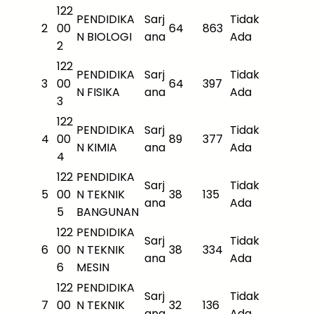
122
PENDIDIKA
Sarj
Tidak
2
00
64
863
N BIOLOGI
ana
Ada
2
122
PENDIDIKA
Sarj
Tidak
3
00
64
397
N FISIKA
ana
Ada
3
122
PENDIDIKA
Sarj
Tidak
4
00
89
377
N KIMIA
ana
Ada
4
122
PENDIDIKA
Sarj
Tidak
5
00
N TEKNIK
38
135
ana
Ada
5
BANGUNAN
122
PENDIDIKA
Sarj
Tidak
6
00
N TEKNIK
38
334
ana
Ada
6
MESIN
122
PENDIDIKA
Sarj
Tidak
7
00
N TEKNIK
32
136
ana
Ada