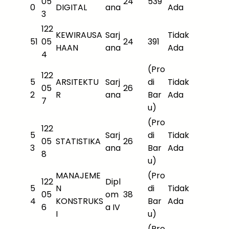
05
24
539
0
DIGITAL
ana
Ada
3
122
KEWIRAUSA
Sarj
Tidak
51
05
24
391
HAAN
ana
Ada
4
(Pro
122
5
ARSITEKTU
Sarj
di
Tidak
05
26
2
R
ana
Bar
Ada
7
u)
(Pro
122
5
Sarj
di
Tidak
05
STATISTIKA
26
3
ana
Bar
Ada
8
u)
MANAJEME
(Pro
122
Dipl
5
N
di
Tidak
05
om
38
4
KONSTRUKS
Bar
Ada
6
a IV
I
u)
(Pro