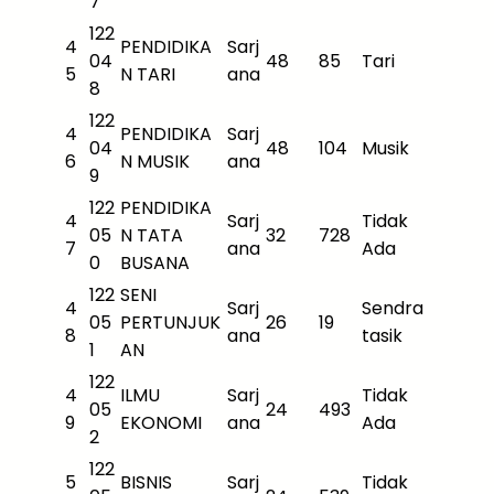
7
122
4
PENDIDIKA
Sarj
04
48
85
Tari
5
N TARI
ana
8
122
4
PENDIDIKA
Sarj
04
48
104
Musik
6
N MUSIK
ana
9
122
PENDIDIKA
4
Sarj
Tidak
05
N TATA
32
728
7
ana
Ada
0
BUSANA
122
SENI
4
Sarj
Sendra
05
PERTUNJUK
26
19
8
ana
tasik
1
AN
122
4
ILMU
Sarj
Tidak
05
24
493
9
EKONOMI
ana
Ada
2
122
5
BISNIS
Sarj
Tidak