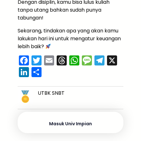
Dengan disiplin, kamu bisa lulus kuliah
tanpa utang bahkan sudah punya
tabungan!
Sekarang, tindakan apa yang akan kamu
lakukan hari ini untuk mengatur keuangan
lebih baik?
F
T
E
T
W
M
T
X
a
w
m
hr
h
e
el
Li
S
c
itt
ai
e
a
s
e
n
h
e
er
l
a
ts
s
gr
k
ar
UTBK SNBT
b
d
A
a
a
e
e
o
s
p
g
m
dI
o
p
e
n
Masuk Univ Impian
k