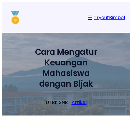
Lewati
ke
Tryout
Bimbel
konten
Cara Mengatur
Keuangan
Mahasiswa
dengan Bijak
UTBK SNBT
·
Artikel