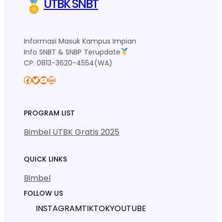
UTBK SNBT
Informasi Masuk Kampus Impian
Info SNBT & SNBP Terupdate
CP: 0813-3620-4554(WA)
Facebook
Twitter
YouTube
LinkedIn
PROGRAM LIST
Bimbel UTBK Gratis 2025
QUICK LINKS
Bimbel
FOLLOW US
INSTAGRAM
TIKTOK
YOUTUBE