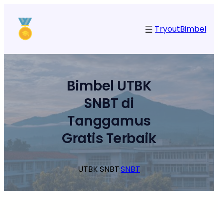
Lewati
ke
Tryout
Bimbel
konten
Bimbel UTBK
SNBT di
Tanggamus
Gratis Terbaik
UTBK SNBT
·
SNBT