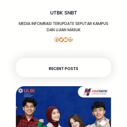
UTBK SNBT
MEDIA INFOMRASI TERUPDATE SEPUTAR KAMPUS
DAN UJIAN MASUK
Facebook
Twitter
YouTube
LinkedIn
RECENT POSTS