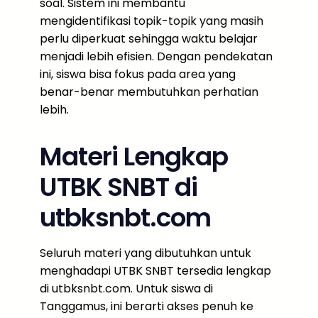
soal. Sistem ini membantu
mengidentifikasi topik-topik yang masih
perlu diperkuat sehingga waktu belajar
menjadi lebih efisien. Dengan pendekatan
ini, siswa bisa fokus pada area yang
benar-benar membutuhkan perhatian
lebih.
Materi Lengkap
UTBK SNBT di
utbksnbt.com
Seluruh materi yang dibutuhkan untuk
menghadapi UTBK SNBT tersedia lengkap
di utbksnbt.com. Untuk siswa di
Tanggamus, ini berarti akses penuh ke