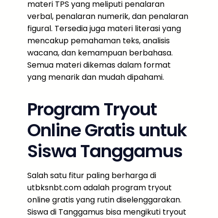
materi TPS yang meliputi penalaran
verbal, penalaran numerik, dan penalaran
figural. Tersedia juga materi literasi yang
mencakup pemahaman teks, analisis
wacana, dan kemampuan berbahasa.
Semua materi dikemas dalam format
yang menarik dan mudah dipahami.
Program Tryout
Online Gratis untuk
Siswa Tanggamus
Salah satu fitur paling berharga di
utbksnbt.com adalah program tryout
online gratis yang rutin diselenggarakan.
Siswa di Tanggamus bisa mengikuti tryout