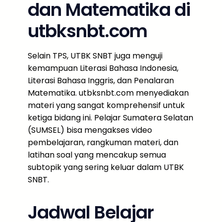
dan Matematika di
utbksnbt.com
Selain TPS, UTBK SNBT juga menguji
kemampuan Literasi Bahasa Indonesia,
Literasi Bahasa Inggris, dan Penalaran
Matematika. utbksnbt.com menyediakan
materi yang sangat komprehensif untuk
ketiga bidang ini. Pelajar Sumatera Selatan
(SUMSEL) bisa mengakses video
pembelajaran, rangkuman materi, dan
latihan soal yang mencakup semua
subtopik yang sering keluar dalam UTBK
SNBT.
Jadwal Belajar