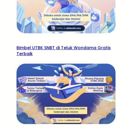
Bimbel UTBK SNBT di Teluk Wondama Gratis
Terbaik