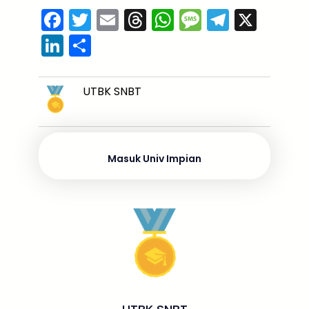
F
T
E
T
W
M
T
X
a
w
m
hr
h
e
el
Li
S
c
itt
ai
e
a
s
e
n
h
e
er
l
a
ts
s
gr
k
ar
UTBK SNBT
b
d
A
a
a
e
e
o
s
p
g
m
dI
o
p
e
n
Masuk Univ Impian
k