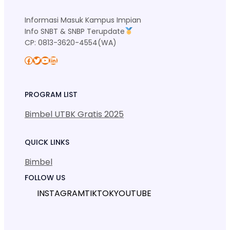
Informasi Masuk Kampus Impian
Info SNBT & SNBP Terupdate
CP: 0813-3620-4554(WA)
Facebook
Twitter
YouTube
LinkedIn
PROGRAM LIST
Bimbel UTBK Gratis 2025
QUICK LINKS
Bimbel
FOLLOW US
INSTAGRAM
TIKTOK
YOUTUBE