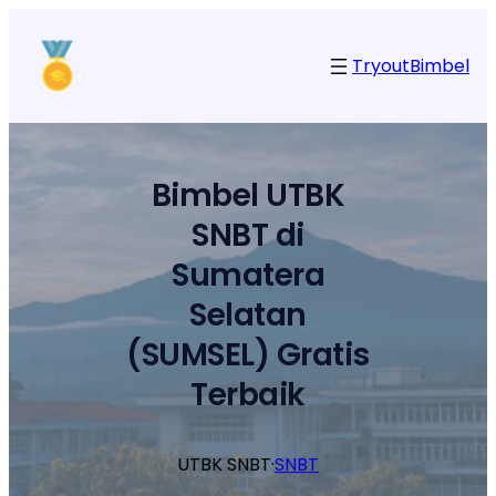
Lewati
ke
Tryout
Bimbel
konten
Bimbel UTBK
SNBT di
Sumatera
Selatan
(SUMSEL) Gratis
Terbaik
UTBK SNBT
·
SNBT