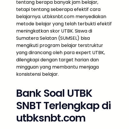
tentang berapa banyak jam belajar,
tetapi tentang seberapa efektif cara
belajarnya. utbksnbt.com menyediakan
metode belajar yang telah terbukti efektif
meningkatkan skor UTBK. Siswa di
Sumatera Selatan (SUMSEL) bisa
mengikuti program belajar terstruktur
yang dirancang oleh para expert UTBK,
dilengkapi dengan target harian dan
mingguan yang membantu menjaga
konsistensi belajar.
Bank Soal UTBK
SNBT Terlengkap di
utbksnbt.com