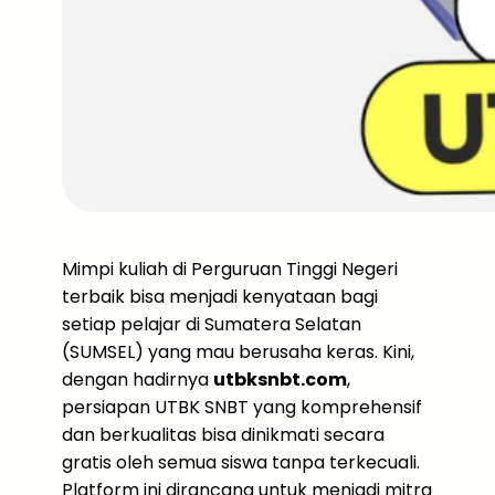
Mimpi kuliah di Perguruan Tinggi Negeri
terbaik bisa menjadi kenyataan bagi
setiap pelajar di Sumatera Selatan
(SUMSEL) yang mau berusaha keras. Kini,
dengan hadirnya
utbksnbt.com
,
persiapan UTBK SNBT yang komprehensif
dan berkualitas bisa dinikmati secara
gratis oleh semua siswa tanpa terkecuali.
Platform ini dirancang untuk menjadi mitra