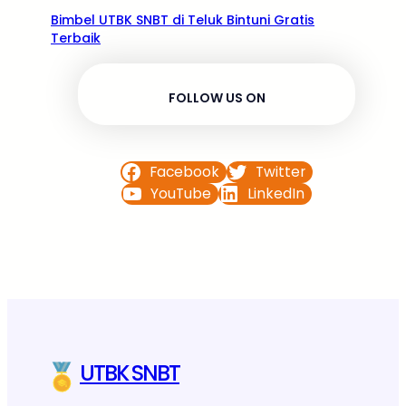
Bimbel UTBK SNBT di Teluk Bintuni Gratis
Terbaik
FOLLOW US ON
Facebook
Twitter
YouTube
LinkedIn
UTBK SNBT