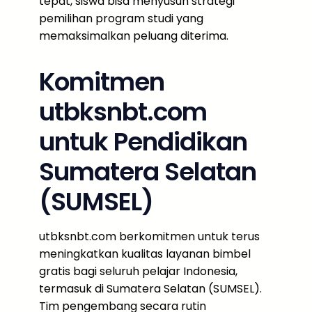
tepat, siswa bisa menyusun strategi
pemilihan program studi yang
memaksimalkan peluang diterima.
Komitmen
utbksnbt.com
untuk Pendidikan
Sumatera Selatan
(SUMSEL)
utbksnbt.com berkomitmen untuk terus
meningkatkan kualitas layanan bimbel
gratis bagi seluruh pelajar Indonesia,
termasuk di Sumatera Selatan (SUMSEL).
Tim pengembang secara rutin