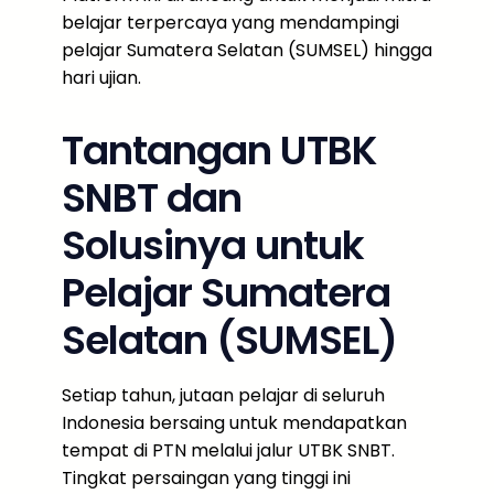
belajar terpercaya yang mendampingi
pelajar Sumatera Selatan (SUMSEL) hingga
hari ujian.
Tantangan UTBK
SNBT dan
Solusinya untuk
Pelajar Sumatera
Selatan (SUMSEL)
Setiap tahun, jutaan pelajar di seluruh
Indonesia bersaing untuk mendapatkan
tempat di PTN melalui jalur UTBK SNBT.
Tingkat persaingan yang tinggi ini