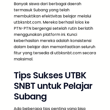
Banyak siswa dari berbagai daerah
termasuk Subang yang telah
membuktikan efektivitas belajar melalui
utbksnbt.com. Mereka berhasil lolos ke
PTN-PTN bergengsi setelah rutin berlatih
menggunakan platform ini. Kunci
keberhasilan mereka adalah konsistensi
dalam belajar dan memanfaatkan seluruh
fitur yang tersedia di utbksnbt.com secara
maksimal.
Tips Sukses UTBK
SNBT untuk Pelajar
Subang
Ada beberapa tips penting yang bisa