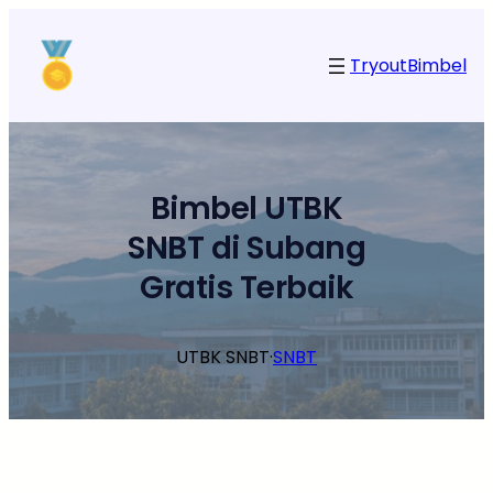
Lewati
ke
Tryout
Bimbel
konten
Bimbel UTBK
SNBT di Subang
Gratis Terbaik
UTBK SNBT
·
SNBT