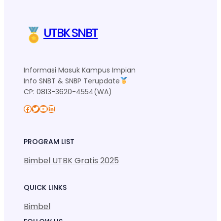
UTBK SNBT
Informasi Masuk Kampus Impian
Info SNBT & SNBP Terupdate
CP: 0813-3620-4554(WA)
Facebook
Twitter
YouTube
LinkedIn
PROGRAM LIST
Bimbel UTBK Gratis 2025
QUICK LINKS
Bimbel