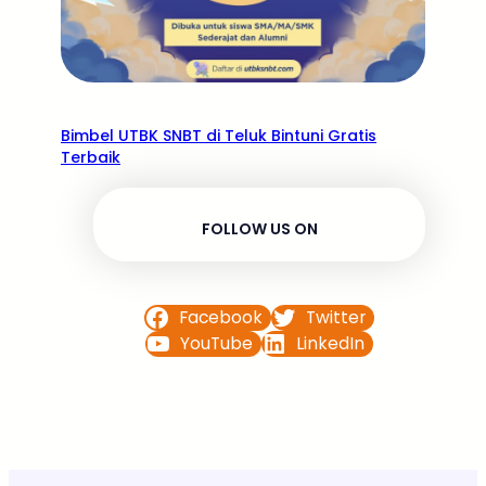
Bimbel UTBK SNBT di Teluk Bintuni Gratis
Terbaik
FOLLOW US ON
Facebook
Twitter
YouTube
LinkedIn