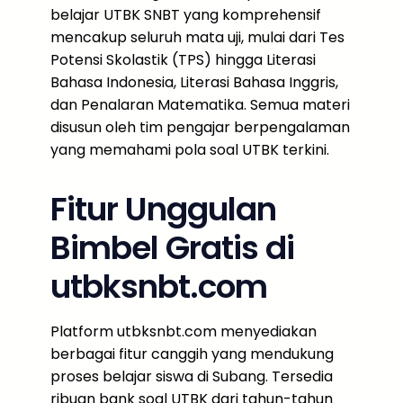
belajar UTBK SNBT yang komprehensif
mencakup seluruh mata uji, mulai dari Tes
Potensi Skolastik (TPS) hingga Literasi
Bahasa Indonesia, Literasi Bahasa Inggris,
dan Penalaran Matematika. Semua materi
disusun oleh tim pengajar berpengalaman
yang memahami pola soal UTBK terkini.
Fitur Unggulan
Bimbel Gratis di
utbksnbt.com
Platform utbksnbt.com menyediakan
berbagai fitur canggih yang mendukung
proses belajar siswa di Subang. Tersedia
ribuan bank soal UTBK dari tahun-tahun