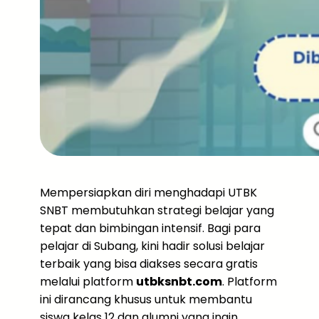
Mempersiapkan diri menghadapi UTBK
SNBT membutuhkan strategi belajar yang
tepat dan bimbingan intensif. Bagi para
pelajar di Subang, kini hadir solusi belajar
terbaik yang bisa diakses secara gratis
melalui platform
utbksnbt.com
. Platform
ini dirancang khusus untuk membantu
siswa kelas 12 dan alumni yang ingin