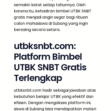
semakin ketat setiap tahunnya. Oleh
karena itu, kehadiran bimbel UTBK SNBT
gratis menjadi angin segar bagi ribuan
calon mahasiswa di Subang yang ingin
bersaing secara setara.
utbksnbt.com:
Platform Bimbel
UTBK SNBT Gratis
Terlengkap
utbksnbt.com hadir sebagai jawaban atas
kebutuhan belajar UTBK yang efektif dan
efisien. Dengan mengakses platform ini,
siswa di Subang bisa mendapatkan materi