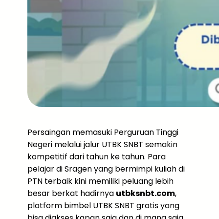
Persaingan memasuki Perguruan Tinggi
Negeri melalui jalur UTBK SNBT semakin
kompetitif dari tahun ke tahun. Para
pelajar di Sragen yang bermimpi kuliah di
PTN terbaik kini memiliki peluang lebih
besar berkat hadirnya
utbksnbt.com
,
platform bimbel UTBK SNBT gratis yang
bisa diakses kapan saja dan di mana saja.