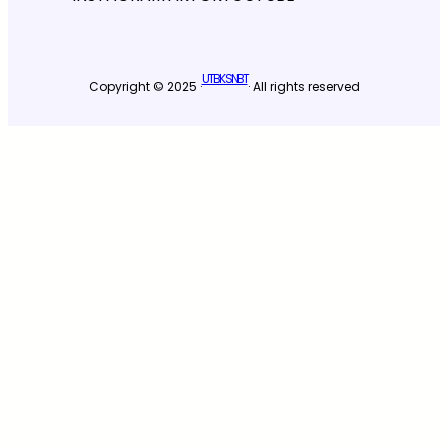
UTBK SNBT
Copyright © 2025 ·
· All rights reserved