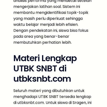
analisis performa yang mendetail setelah
mengerjakan latihan soal. Sistem ini
membantu mengidentifikasi topik-topik
yang masih perlu diperkuat sehingga
waktu belajar menjadi lebih efisien.
Dengan pendekatan ini, siswa bisa fokus
pada area yang benar-benar
membutuhkan perhatian lebih.
Materi Lengkap
UTBK SNBT di
utbksnbt.com
Seluruh materi yang dibutuhkan untuk
menghadapi UTBK SNBT tersedia lengkap
di utbksnbt.com. Untuk siswa di Sragen, ini