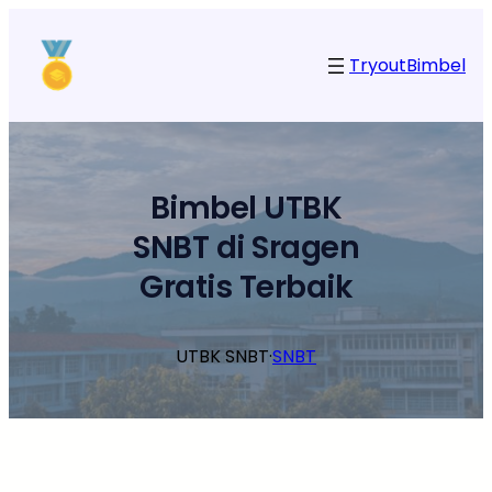
Lewati
ke
Tryout
Bimbel
konten
Bimbel UTBK
SNBT di Sragen
Gratis Terbaik
UTBK SNBT
·
SNBT