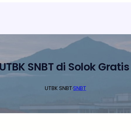
UTBK SNBT di Solok Gratis
UTBK SNBT
·
SNBT