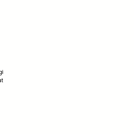
gi
at