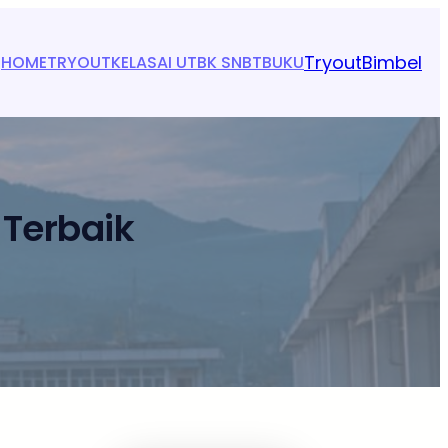
Tryout
Bimbel
HOME
TRYOUT
KELAS
AI UTBK SNBT
BUKU
 Terbaik