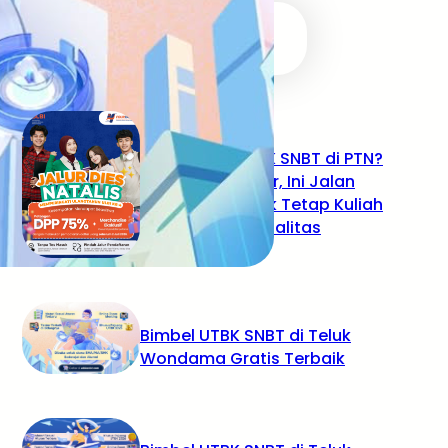
RECENT POSTS
Tidak Lolos UTBK SNBT di PTN?
Jangan Khawatir, Ini Jalan
Terbaikmu untuk Tetap Kuliah
di Kampus Berkualitas
Bimbel UTBK SNBT di Teluk
Wondama Gratis Terbaik