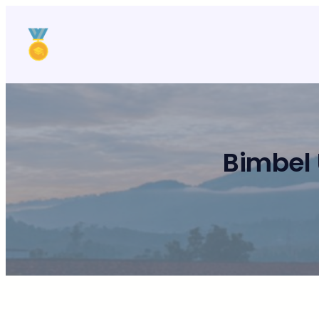
Lewati
ke
konten
Bimbel 