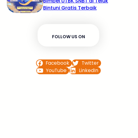
Bimbel UTBK SNBT di Teluk
Bintuni Gratis Terbaik
FOLLOW US ON
Facebook
Twitter
YouTube
LinkedIn