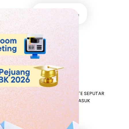
Masuk Univ Impian
UTBK SNBT
MEDIA INFOMRASI TERUPDATE SEPUTAR
KAMPUS DAN UJIAN MASUK
Facebook
Twitter
YouTube
LinkedIn