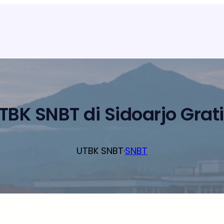
TBK SNBT di Sidoarjo Grati
UTBK SNBT
·
SNBT