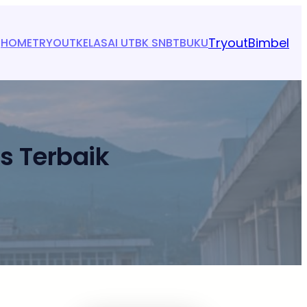
Tryout
Bimbel
HOME
TRYOUT
KELAS
AI UTBK SNBT
BUKU
s Terbaik