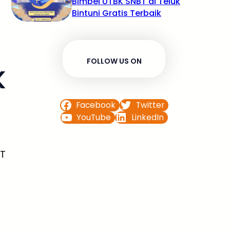
Bimbel UTBK SNBT di Teluk
Bintuni Gratis Terbaik
FOLLOW US ON
K
Facebook
Twitter
YouTube
LinkedIn
BT