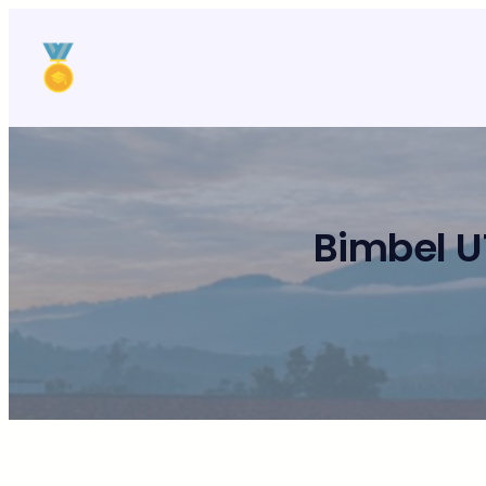
Lewati
ke
konten
Bimbel U