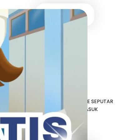
Masuk Univ Impian
UTBK SNBT
MEDIA INFOMRASI TERUPDATE SEPUTAR
KAMPUS DAN UJIAN MASUK
Facebook
Twitter
YouTube
LinkedIn