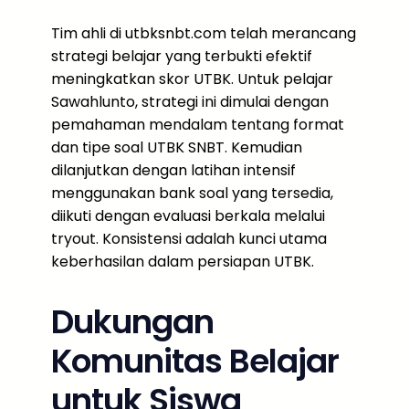
Tim ahli di utbksnbt.com telah merancang
strategi belajar yang terbukti efektif
meningkatkan skor UTBK. Untuk pelajar
Sawahlunto, strategi ini dimulai dengan
pemahaman mendalam tentang format
dan tipe soal UTBK SNBT. Kemudian
dilanjutkan dengan latihan intensif
menggunakan bank soal yang tersedia,
diikuti dengan evaluasi berkala melalui
tryout. Konsistensi adalah kunci utama
keberhasilan dalam persiapan UTBK.
Dukungan
Komunitas Belajar
untuk Siswa