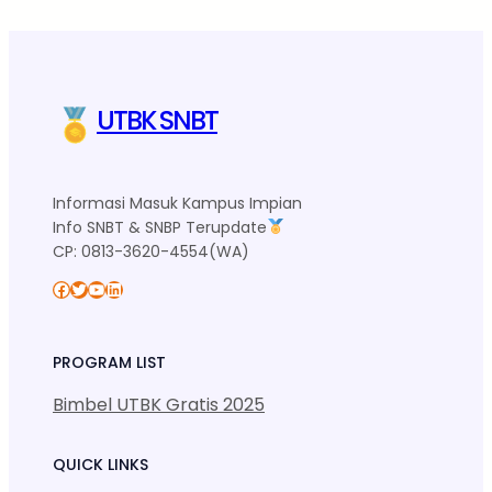
UTBK SNBT
Informasi Masuk Kampus Impian
Info SNBT & SNBP Terupdate
CP: 0813-3620-4554(WA)
Facebook
Twitter
YouTube
LinkedIn
PROGRAM LIST
Bimbel UTBK Gratis 2025
QUICK LINKS