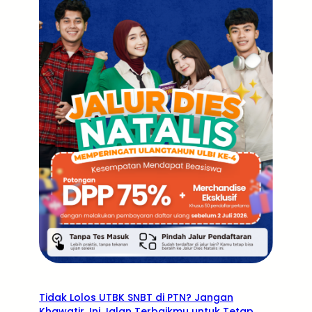
Tidak Lolos UTBK SNBT di PTN? Jangan
Khawatir, Ini Jalan Terbaikmu untuk Tetap