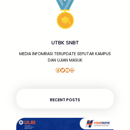
UTBK SNBT
MEDIA INFOMRASI TERUPDATE SEPUTAR KAMPUS
DAN UJIAN MASUK
Facebook
Twitter
YouTube
LinkedIn
RECENT POSTS