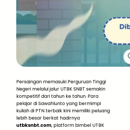
Persaingan memasuki Perguruan Tinggi
Negeri melalui jalur UTBK SNBT semakin
kompetitif dari tahun ke tahun. Para
pelajar di Sawahlunto yang bermimpi
kuliah di PTN terbaik kini memiliki peluang
lebih besar berkat hadirnya
utbksnbt.com
, platform bimbel UTBK