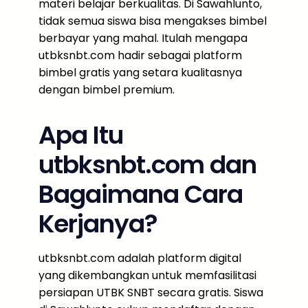
materi belajar berkualitas. Di Sawahlunto,
tidak semua siswa bisa mengakses bimbel
berbayar yang mahal. Itulah mengapa
utbksnbt.com hadir sebagai platform
bimbel gratis yang setara kualitasnya
dengan bimbel premium.
Apa Itu
utbksnbt.com dan
Bagaimana Cara
Kerjanya?
utbksnbt.com adalah platform digital
yang dikembangkan untuk memfasilitasi
persiapan UTBK SNBT secara gratis. Siswa