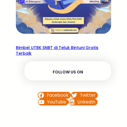
Bimbel UTBK SNBT di Teluk Bintuni Gratis
Terbaik
FOLLOW US ON
Facebook
Twitter
YouTube
LinkedIn