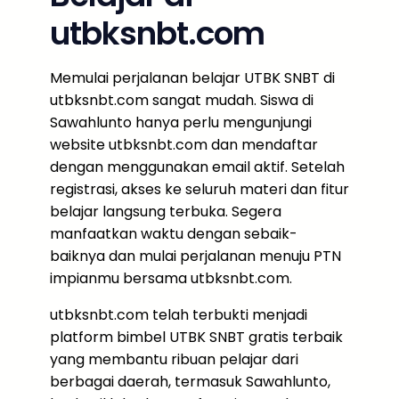
utbksnbt.com
Memulai perjalanan belajar UTBK SNBT di
utbksnbt.com sangat mudah. Siswa di
Sawahlunto hanya perlu mengunjungi
website utbksnbt.com dan mendaftar
dengan menggunakan email aktif. Setelah
registrasi, akses ke seluruh materi dan fitur
belajar langsung terbuka. Segera
manfaatkan waktu dengan sebaik-
baiknya dan mulai perjalanan menuju PTN
impianmu bersama utbksnbt.com.
utbksnbt.com telah terbukti menjadi
platform bimbel UTBK SNBT gratis terbaik
yang membantu ribuan pelajar dari
berbagai daerah, termasuk Sawahlunto,