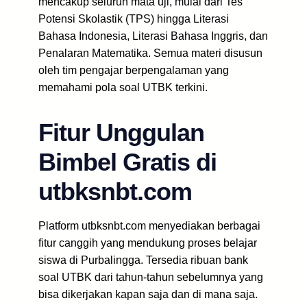
mencakup seluruh mata uji, mulai dari Tes
Potensi Skolastik (TPS) hingga Literasi
Bahasa Indonesia, Literasi Bahasa Inggris, dan
Penalaran Matematika. Semua materi disusun
oleh tim pengajar berpengalaman yang
memahami pola soal UTBK terkini.
Fitur Unggulan
Bimbel Gratis di
utbksnbt.com
Platform utbksnbt.com menyediakan berbagai
fitur canggih yang mendukung proses belajar
siswa di Purbalingga. Tersedia ribuan bank
soal UTBK dari tahun-tahun sebelumnya yang
bisa dikerjakan kapan saja dan di mana saja.