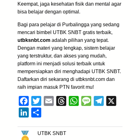
Keempat, jaga kesehatan fisik dan mental agar
bisa belajar dengan optimal.
Bagi para pelajar di Purbalingga yang sedang
mencari bimbel UTBK SNBT gratis terbaik,
utbksnbt.com
adalah pilihan yang tepat.
Dengan materi yang lengkap, sistem belajar
yang terstruktur, dan akses yang mudah,
platform ini menjadi solusi terbaik untuk
mempersiapkan diri menghadapi UTBK SNBT.
Daftarkan diri sekarang di utbksnbt.com dan
raih impian masuk PTN favorit mu!
F
T
E
T
W
M
T
X
a
wi
m
hr
h
e
el
Li
S
c
tt
ail
e
at
ss
e
n
h
e
er
a
s
a
gr
k
ar
UTBK SNBT