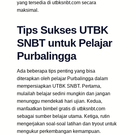
yang tersedia di utbksnbt.com secara
maksimal.
Tips Sukses UTBK
SNBT untuk Pelajar
Purbalingga
Ada beberapa tips penting yang bisa
diterapkan oleh pelajar Purbalingga dalam
mempersiapkan UTBK SNBT. Pertama,
mulailah belajar sedini mungkin dan jangan
menunggu mendekati hari ujian. Kedua,
manfaatkan bimbel gratis di utbksnbt.com
sebagai sumber belajar utama. Ketiga, rutin
mengerjakan soal-soal latihan dan tryout untuk
mengukur perkembangan kemampuan.