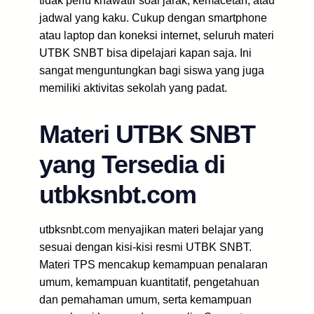
tidak perlu khawatir soal jarak, kemacetan, atau
jadwal yang kaku. Cukup dengan smartphone
atau laptop dan koneksi internet, seluruh materi
UTBK SNBT bisa dipelajari kapan saja. Ini
sangat menguntungkan bagi siswa yang juga
memiliki aktivitas sekolah yang padat.
Materi UTBK SNBT
yang Tersedia di
utbksnbt.com
utbksnbt.com menyajikan materi belajar yang
sesuai dengan kisi-kisi resmi UTBK SNBT.
Materi TPS mencakup kemampuan penalaran
umum, kemampuan kuantitatif, pengetahuan
dan pemahaman umum, serta kemampuan